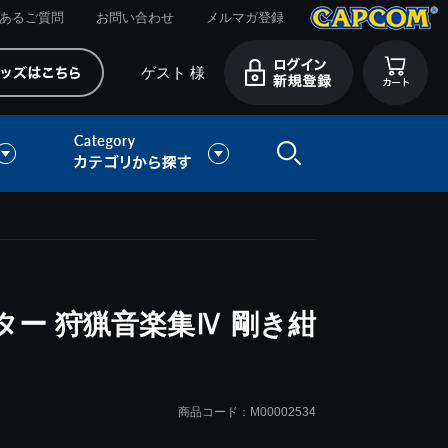
あるご質問
お問い合わせ
メルマガ登録
ゲスト 様
ー 狩猟音楽集Ⅳ 剛き紺
商品コード：M00002534