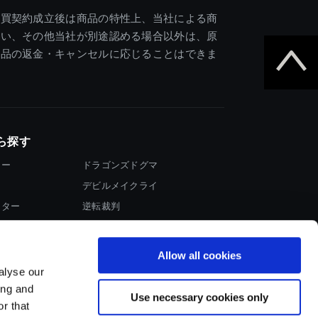
売買契約成立後は商品の特性上、当社による商
違い、その他当社が別途認める場合以外は、原
商品の返金・キャンセルに応じることはできま
ら探す
ター
ドラゴンズドグマ
デビルメイクライ
イター
逆転裁判
大神
Allow all cookies
alyse our
ing and
Use necessary cookies only
r that