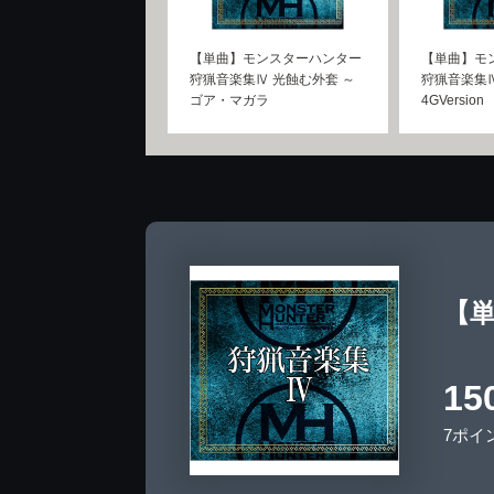
【単曲】モンスターハンター
【単曲】モ
狩猟音楽集Ⅳ 光蝕む外套 ～
狩猟音楽集Ⅳ
ゴア・マガラ
4GVersion
【単
15
7ポイ