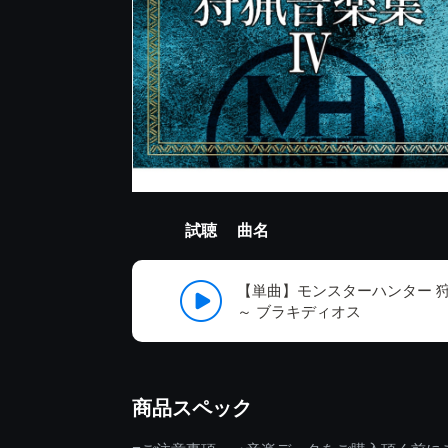
試聴
曲名
【単曲】モンスターハンター 
～ ブラキディオス
商品スペック