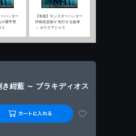
ターハンター
【単曲】モンスターハンター
古の重甲冑
狩猟音楽集Ⅳ 蛇行する旋律
タス
～ ガララアジャラ
剛き紺藍 ～ ブラキディオス