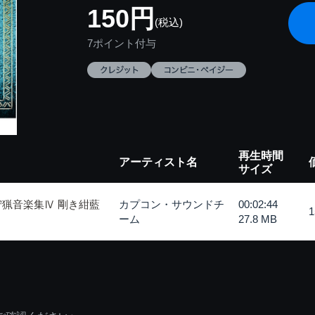
150円
(税込)
7ポイント付与
再生時間
アーティスト名
サイズ
狩猟音楽集Ⅳ 剛き紺藍
カプコン・サウンドチ
00:02:44
ーム
27.8 MB