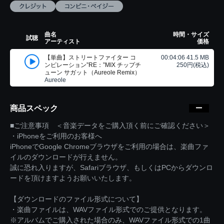
曲名
時間・サイズ
試聴
アーティスト
価格
【単曲】ストリートファイター コ
00:04:06 41.5 MB
ンピレーション”RE：”MIX チップチ
250円(税込)
ューン サガット（Aureole Remix）
Aureole
商品スペック
■ご注意事項 ＜音楽データをご購入頂く前にご確認ください＞
・iPhoneをご利用のお客様へ
iPhoneでGoogle Chromeブラウザをご利用の場合は、楽曲ファ
イルのダウンロードが行えません。
誠に恐れ入りますが、Safariブラウザ、もしくはPCからダウンロ
ードを頂けますようお願いいたします。
【ダウンロードのファイル形式について】
・楽曲ファイルは、WAVファイル形式でのご提供となります。
※アルバムでご購入された場合のみ、WAVファイル形式での1曲