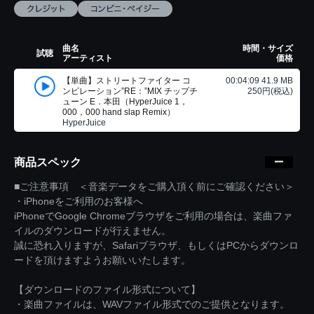
曲名
時間・サイズ
試聴
アーティスト
価格
【単曲】ストリートファイター コ
00:04:09 41.9 MB
ンピレーション”RE：”MIX チップチ
250円(税込)
ューン E．本田（HyperJuice 1，
000，000 hand slap Remix）
HyperJuice
商品スペック
■ご注意事項 ＜音楽データをご購入頂く前にご確認ください＞
・iPhoneをご利用のお客様へ
iPhoneでGoogle Chromeブラウザをご利用の場合は、楽曲ファ
イルのダウンロードが行えません。
誠に恐れ入りますが、Safariブラウザ、もしくはPCからダウンロ
ードを頂けますようお願いいたします。
【ダウンロードのファイル形式について】
・楽曲ファイルは、WAVファイル形式でのご提供となります。