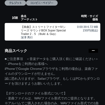
曲名
時間・サイズ
試聴
アーティスト
価格
【単曲】ストリートファイターIVシ
0:00:39 6.72 MB
リーズ サウンドBOX Super Special
150円(税込)
Trailer 2．5 （Ibuki ＆ Guy）
深澤 秀行
商品スペック
■ご注意事項 ＜音楽データをご購入頂く前にご確認ください＞
・iPhoneをご利用のお客様へ
iPhoneでGoogle Chromeブラウザをご利用の場合は、楽曲ファ
イルのダウンロードが行えません。
誠に恐れ入りますが、Safariブラウザ、もしくはPCからダウンロ
ードを頂けますようお願いいたします。
【ダウンロードのファイル形式について】
・楽曲ファイルは、WAVファイル形式でのご提供となります。
※アルバムでご購入された場合のみ、WAVファイル形式での1曲