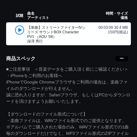
曲名
時間・サイズ
試聴
アーティスト
価格
【単曲】ストリートファイターIVシ
00:03:00 30.4 MB
リーズ サウンドBOX Character
150円(税込)
PV1 （AOU ’08）
深澤 秀行
商品スペック
■ご注意事項 ＜音楽データをご購入頂く前にご確認ください＞
・iPhoneをご利用のお客様へ
iPhoneでGoogle Chromeブラウザをご利用の場合は、楽曲ファ
イルのダウンロードが行えません。
誠に恐れ入りますが、Safariブラウザ、もしくはPCからダウンロ
ードを頂けますようお願いいたします。
【ダウンロードのファイル形式について】
・楽曲ファイルは、WAVファイル形式でのご提供となります。
※アルバムでご購入された場合のみ、WAVファイル形式での1曲
毎のダウンロードだけでなく、MP3ファイル形式のZIPファイル