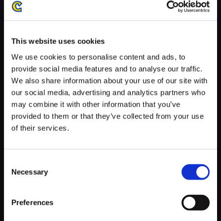
がかかる場合がございます。
※ご購入いただいたファイルのダウンロードの際には、通信環境
が安定しているWifi環境でお試しください。
This website uses cookies
We use cookies to personalise content and ads, to
provide social media features and to analyse our traffic.
We also share information about your use of our site with
our social media, advertising and analytics partners who
【単曲】ストリートファイターI
may combine it with other information that you’ve
Vシリーズ サウンドBOX Chara
provided to them or that they’ve collected from your use
cter PV1 （AOU ’08）
of their services.
150円
(税込)
7ポイント付与
Consent
Necessary
Selection
Preferences