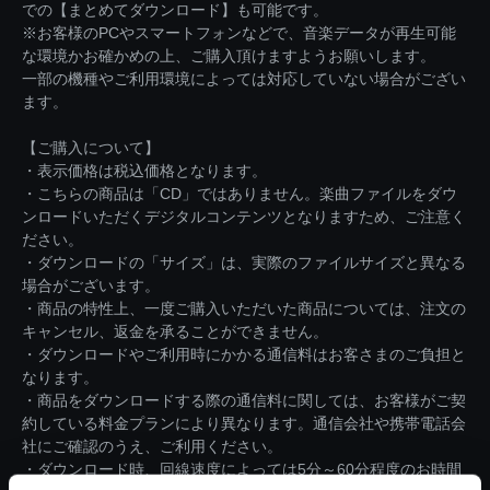
での【まとめてダウンロード】も可能です。
※お客様のPCやスマートフォンなどで、音楽データが再生可能
な環境かお確かめの上、ご購入頂けますようお願いします。
一部の機種やご利用環境によっては対応していない場合がござい
ます。
【ご購入について】
・表示価格は税込価格となります。
・こちらの商品は「CD」ではありません。楽曲ファイルをダウ
ンロードいただくデジタルコンテンツとなりますため、ご注意く
ださい。
・ダウンロードの「サイズ」は、実際のファイルサイズと異なる
場合がございます。
・商品の特性上、一度ご購入いただいた商品については、注文の
キャンセル、返金を承ることができません。
・ダウンロードやご利用時にかかる通信料はお客さまのご負担と
なります。
・商品をダウンロードする際の通信料に関しては、お客様がご契
約している料金プランにより異なります。通信会社や携帯電話会
社にご確認のうえ、ご利用ください。
・ダウンロード時、回線速度によっては5分～60分程度のお時間