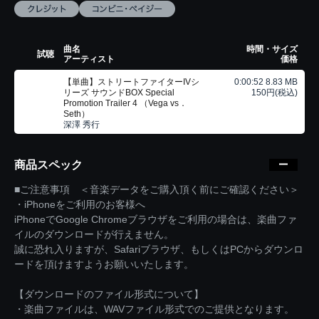
曲名
時間・サイズ
試聴
アーティスト
価格
【単曲】ストリートファイターIVシ
0:00:52 8.83 MB
リーズ サウンドBOX Special
150円(税込)
Promotion Trailer 4 （Vega vs．
Seth）
深澤 秀行
商品スペック
■ご注意事項 ＜音楽データをご購入頂く前にご確認ください＞
・iPhoneをご利用のお客様へ
iPhoneでGoogle Chromeブラウザをご利用の場合は、楽曲ファ
イルのダウンロードが行えません。
誠に恐れ入りますが、Safariブラウザ、もしくはPCからダウンロ
ードを頂けますようお願いいたします。
【ダウンロードのファイル形式について】
・楽曲ファイルは、WAVファイル形式でのご提供となります。