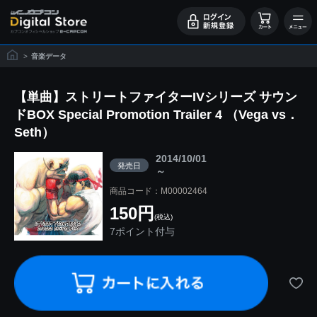
>
音楽データ
【単曲】ストリートファイターIVシリーズ サウン
ドBOX Special Promotion Trailer 4 （Vega vs．
Seth）
2014/10/01
発売日
～
商品コード：M00002464
150円
(税込)
7ポイント付与