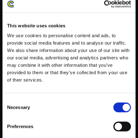
がかかる場合がございます。
※ご購入いただいたファイルのダウンロードの際には、通信環境
が安定しているWifi環境でお試しください。
This website uses cookies
We use cookies to personalise content and ads, to
provide social media features and to analyse our traffic.
We also share information about your use of our site with
our social media, advertising and analytics partners who
【単曲】ストリートファイターI
may combine it with other information that you’ve
Vシリーズ サウンドBOX Them
provided to them or that they’ve collected from your use
e of Hakan
of their services.
150円
(税込)
7ポイント付与
Consent
Necessary
Selection
Preferences