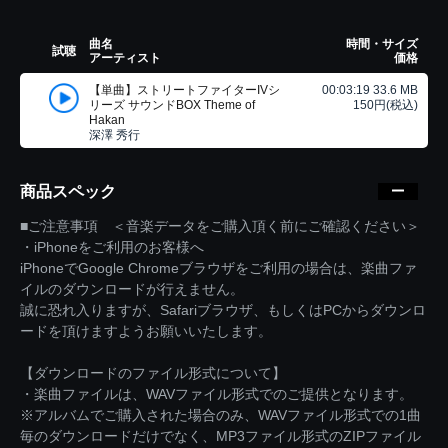
曲名
時間・サイズ
試聴
アーティスト
価格
【単曲】ストリートファイターIVシ
00:03:19 33.6 MB
リーズ サウンドBOX Theme of
150円(税込)
Hakan
深澤 秀行
商品スペック
■ご注意事項 ＜音楽データをご購入頂く前にご確認ください＞
・iPhoneをご利用のお客様へ
iPhoneでGoogle Chromeブラウザをご利用の場合は、楽曲ファ
イルのダウンロードが行えません。
誠に恐れ入りますが、Safariブラウザ、もしくはPCからダウンロ
ードを頂けますようお願いいたします。
【ダウンロードのファイル形式について】
・楽曲ファイルは、WAVファイル形式でのご提供となります。
※アルバムでご購入された場合のみ、WAVファイル形式での1曲
毎のダウンロードだけでなく、MP3ファイル形式のZIPファイル