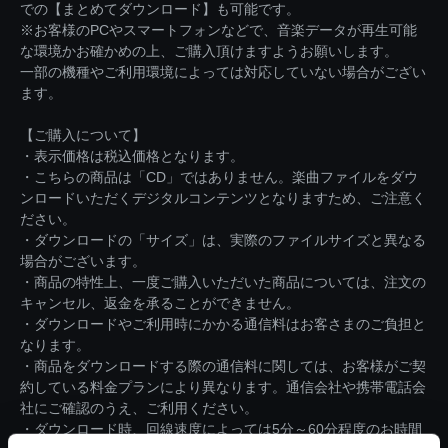
での【まとめてダウンロード】も可能です。
※お客様のPCやスマートフォンなどで、音楽データが再生可能
な環境かお確かめの上、ご購入頂けますようお願いします。
一部の機種やご利用環境によっては対応していない場合がござい
ます。
【ご購入について】
・表示価格は税込価格となります。
・こちらの商品は「CD」ではありません。楽曲ファイルをダウ
ンロードいただくデジタルコンテンツとなりますため、ご注意く
ださい。
・ダウンロードの「サイズ」は、実際のファイルサイズと異なる
場合がございます。
・商品の特性上、一度ご購入いただいた商品については、注文の
キャンセル、返金を承ることができません。
・ダウンロードやご利用時にかかる通信料はお客さまのご負担と
なります。
・商品をダウンロードする際の通信料に関しては、お客様がご契
約している料金プランにより異なります。通信会社や携帯電話会
社にご確認のうえ、ご利用ください。
・ダウンロード時、回線速度によっては5分～60分程度のお時間