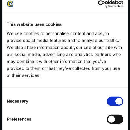
がかかる場合がございます。
※ご購入いただいたファイルのダウンロードの際には、通信環境
が安定しているWifi環境でお試しください。
This website uses cookies
We use cookies to personalise content and ads, to
provide social media features and to analyse our traffic.
We also share information about your use of our site with
our social media, advertising and analytics partners who
【単曲】ストリートファイターI
may combine it with other information that you’ve
Vシリーズ サウンドBOX Super
provided to them or that they’ve collected from your use
Street Fighter Ⅳ
of their services.
150円
(税込)
7ポイント付与
Consent
Necessary
Selection
Preferences