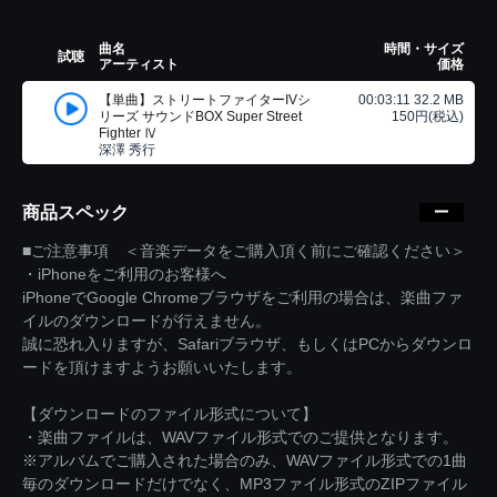
曲名
時間・サイズ
試聴
アーティスト
価格
【単曲】ストリートファイターIVシ
00:03:11 32.2 MB
リーズ サウンドBOX Super Street
150円(税込)
Fighter Ⅳ
深澤 秀行
商品スペック
■ご注意事項 ＜音楽データをご購入頂く前にご確認ください＞
・iPhoneをご利用のお客様へ
iPhoneでGoogle Chromeブラウザをご利用の場合は、楽曲ファ
イルのダウンロードが行えません。
誠に恐れ入りますが、Safariブラウザ、もしくはPCからダウンロ
ードを頂けますようお願いいたします。
【ダウンロードのファイル形式について】
・楽曲ファイルは、WAVファイル形式でのご提供となります。
※アルバムでご購入された場合のみ、WAVファイル形式での1曲
毎のダウンロードだけでなく、MP3ファイル形式のZIPファイル