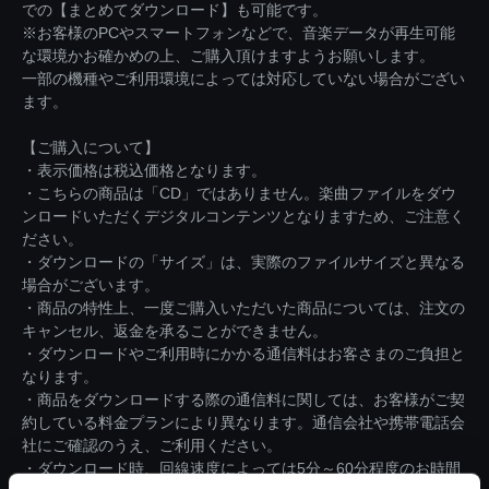
での【まとめてダウンロード】も可能です。
※お客様のPCやスマートフォンなどで、音楽データが再生可能
な環境かお確かめの上、ご購入頂けますようお願いします。
一部の機種やご利用環境によっては対応していない場合がござい
ます。
【ご購入について】
・表示価格は税込価格となります。
・こちらの商品は「CD」ではありません。楽曲ファイルをダウ
ンロードいただくデジタルコンテンツとなりますため、ご注意く
ださい。
・ダウンロードの「サイズ」は、実際のファイルサイズと異なる
場合がございます。
・商品の特性上、一度ご購入いただいた商品については、注文の
キャンセル、返金を承ることができません。
・ダウンロードやご利用時にかかる通信料はお客さまのご負担と
なります。
・商品をダウンロードする際の通信料に関しては、お客様がご契
約している料金プランにより異なります。通信会社や携帯電話会
社にご確認のうえ、ご利用ください。
・ダウンロード時、回線速度によっては5分～60分程度のお時間