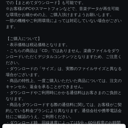
での【まとめてダウンロード】も可能です。
※お客様のPCやスマートフォンなどで、音楽データが再生可能
な環境かお確かめの上、ご購入頂けますようお願いします。
一部の機種やご利用環境によっては対応していない場合がござい
ます。
【ご購入について】
・表示価格は税込価格となります。
・こちらの商品は「CD」ではありません。楽曲ファイルをダウ
ンロードいただくデジタルコンテンツとなりますため、ご注意く
ださい。
・ダウンロードの「サイズ」は、実際のファイルサイズと異なる
場合がございます。
・商品の特性上、一度ご購入いただいた商品については、注文の
キャンセル、返金を承ることができません。
・ダウンロードやご利用時にかかる通信料はお客さまのご負担と
なります。
・商品をダウンロードする際の通信料に関しては、お客様がご契
約している料金プランにより異なります。通信会社や携帯電話会
社にご確認のうえ、ご利用ください。
・ダウンロード時、回線速度によっては5分～60分程度のお時間