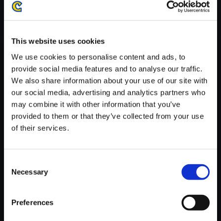
がかかる場合がございます。
※ご購入いただいたファイルのダウンロードの際には、通信環境
が安定しているWifi環境でお試しください。
This website uses cookies
We use cookies to personalise content and ads, to
provide social media features and to analyse our traffic.
We also share information about your use of our site with
our social media, advertising and analytics partners who
【単曲】ストリートファイターI
may combine it with other information that you’ve
Vシリーズ サウンドBOX CS Lo
provided to them or that they’ve collected from your use
bby Screen
of their services.
150円
(税込)
7ポイント付与
Consent
Necessary
Selection
Preferences