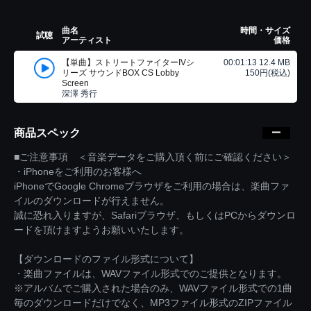
曲名
時間・サイズ
試聴
アーティスト
価格
【単曲】ストリートファイターIVシ
00:01:13 12.4 MB
リーズ サウンドBOX CS Lobby
150円(税込)
Screen
深澤 秀行
商品スペック
■ご注意事項 ＜音楽データをご購入頂く前にご確認ください＞
・iPhoneをご利用のお客様へ
iPhoneでGoogle Chromeブラウザをご利用の場合は、楽曲ファ
イルのダウンロードが行えません。
誠に恐れ入りますが、Safariブラウザ、もしくはPCからダウンロ
ードを頂けますようお願いいたします。
【ダウンロードのファイル形式について】
・楽曲ファイルは、WAVファイル形式でのご提供となります。
※アルバムでご購入された場合のみ、WAVファイル形式での1曲
毎のダウンロードだけでなく、MP3ファイル形式のZIPファイル