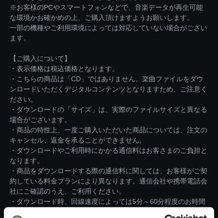
※お客様のPCやスマートフォンなどで、音楽データが再生可能
な環境かお確かめの上、ご購入頂けますようお願いします。
一部の機種やご利用環境によっては対応していない場合がござい
ます。
【ご購入について】
・表示価格は税込価格となります。
・こちらの商品は「CD」ではありません。楽曲ファイルをダウ
ンロードいただくデジタルコンテンツとなりますため、ご注意く
ださい。
・ダウンロードの「サイズ」は、実際のファイルサイズと異なる
場合がございます。
・商品の特性上、一度ご購入いただいた商品については、注文の
キャンセル、返金を承ることができません。
・ダウンロードやご利用時にかかる通信料はお客さまのご負担と
なります。
・商品をダウンロードする際の通信料に関しては、お客様がご契
約している料金プランにより異なります。通信会社や携帯電話会
社にご確認のうえ、ご利用ください。
・ダウンロード時、回線速度によっては5分～60分程度のお時間
がかかる場合がございます。