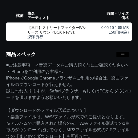
曲名
時間・サイズ
試聴
アーティスト
価格
【単曲】ストリートファイターIVシ
0:00:10 1.85 MB
リーズ サウンドBOX Revival
150円(税込)
深澤 秀行
商品スペック
■ご注意事項 ＜音楽データをご購入頂く前にご確認ください＞
・iPhoneをご利用のお客様へ
iPhoneでGoogle Chromeブラウザをご利用の場合は、楽曲ファ
イルのダウンロードが行えません。
誠に恐れ入りますが、Safariブラウザ、もしくはPCからダウンロ
ードを頂けますようお願いいたします。
【ダウンロードのファイル形式について】
・楽曲ファイルは、WAVファイル形式でのご提供となります。
※アルバムでご購入された場合のみ、WAVファイル形式での1曲
毎のダウンロードだけでなく、MP3ファイル形式のZIPファイル
での【まとめてダウンロード】も可能です。