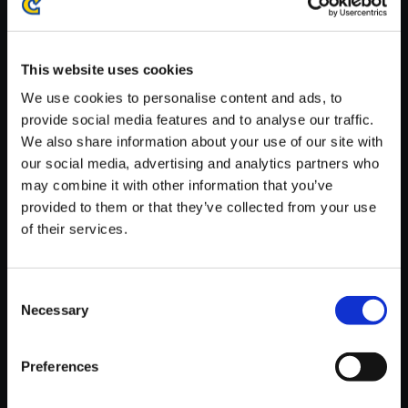
※ご購入いただいたファイルのダウンロードの際には、通信環境
が安定しているWifi環境でお試しください。
This website uses cookies
We use cookies to personalise content and ads, to
provide social media features and to analyse our traffic.
We also share information about your use of our site with
【単曲】ストリートファイターI
our social media, advertising and analytics partners who
Vシリーズ サウンドBOX Reviv
may combine it with other information that you’ve
al
provided to them or that they’ve collected from your use
of their services.
150円
(税込)
7ポイント付与
Consent
Necessary
Selection
Preferences