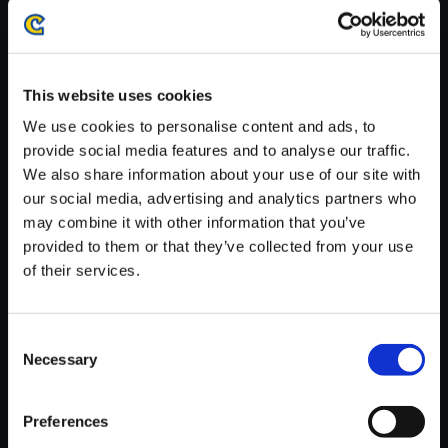
がかかる場合がございます。
※ご購入いただいたファイルのダウンロードの際には、通信環境
が安定しているWifi環境でお試しください。
This website uses cookies
We use cookies to personalise content and ads, to
provide social media features and to analyse our traffic.
We also share information about your use of our site with
【単曲】ストリートファイターI
our social media, advertising and analytics partners who
Vシリーズ サウンドBOX Volca
may combine it with other information that you’ve
nic Rim Stage -Street Fighter
provided to them or that they’ve collected from your use
Ⅳ-
of their services.
150円
(税込)
7ポイント付与
Consent
Necessary
Selection
Preferences