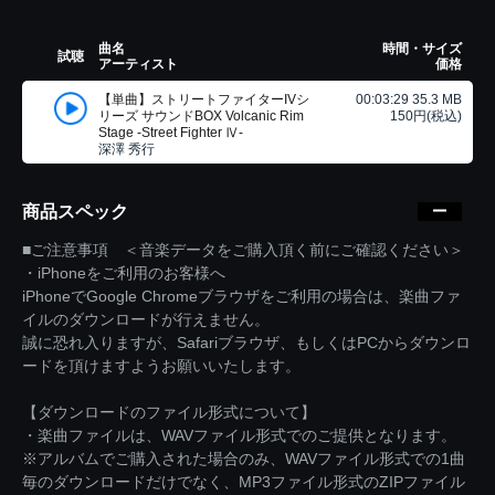
曲名
時間・サイズ
試聴
アーティスト
価格
【単曲】ストリートファイターIVシ
00:03:29 35.3 MB
リーズ サウンドBOX Volcanic Rim
150円(税込)
Stage -Street Fighter Ⅳ-
深澤 秀行
商品スペック
■ご注意事項 ＜音楽データをご購入頂く前にご確認ください＞
・iPhoneをご利用のお客様へ
iPhoneでGoogle Chromeブラウザをご利用の場合は、楽曲ファ
イルのダウンロードが行えません。
誠に恐れ入りますが、Safariブラウザ、もしくはPCからダウンロ
ードを頂けますようお願いいたします。
【ダウンロードのファイル形式について】
・楽曲ファイルは、WAVファイル形式でのご提供となります。
※アルバムでご購入された場合のみ、WAVファイル形式での1曲
毎のダウンロードだけでなく、MP3ファイル形式のZIPファイル