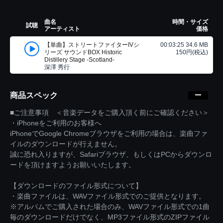
曲名
時間・サイズ
試聴
アーティスト
価格
【単曲】ストリートファイターIVシ
00:03:25 34.6 MB
リーズ サウンドBOX Historic
150円(税込)
Distillery Stage -Scotland-
深澤 秀行
商品スペック
■ご注意事項 ＜音楽データをご購入頂く前にご確認ください＞
・iPhoneをご利用のお客様へ
iPhoneでGoogle Chromeブラウザをご利用の場合は、楽曲ファ
イルのダウンロードが行えません。
誠に恐れ入りますが、Safariブラウザ、もしくはPCからダウンロ
ードを頂けますようお願いいたします。
【ダウンロードのファイル形式について】
・楽曲ファイルは、WAVファイル形式でのご提供となります。
※アルバムでご購入された場合のみ、WAVファイル形式での1曲
毎のダウンロードだけでなく、MP3ファイル形式のZIPファイル