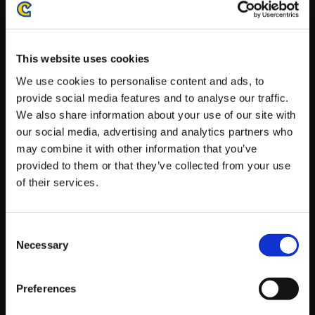
がかかる場合がございます。
※ご購入いただいたファイルのダウンロードの際には、通信環境
が安定しているWifi環境でお試しください。
This website uses cookies
We use cookies to personalise content and ads, to
provide social media features and to analyse our traffic.
We also share information about your use of our site with
our social media, advertising and analytics partners who
【単曲】ストリートファイターI
may combine it with other information that you’ve
Vシリーズ サウンドBOX Histori
provided to them or that they’ve collected from your use
c Distillery Stage -Scotland-
of their services.
150円
(税込)
7ポイント付与
Consent
Necessary
Selection
Preferences