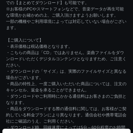
での【まとめてダウンロード】も可能です。
※お客様のPCやスマートフォンなどで、音楽データが再生可能
な環境かお確かめの上、ご購入頂けますようお願いします。
一部の機種やご利用環境によっては対応していない場合がござい
ます。
【ご購入について】
・表示価格は税込価格となります。
・こちらの商品は「CD」ではありません。楽曲ファイルをダウ
ンロードいただくデジタルコンテンツとなりますため、ご注意く
ださい。
・ダウンロードの「サイズ」は、実際のファイルサイズと異なる
場合がございます。
・商品の特性上、一度ご購入いただいた商品については、注文の
キャンセル、返金を承ることができません。
・ダウンロードやご利用時にかかる通信料はお客さまのご負担と
なります。
・商品をダウンロードする際の通信料に関しては、お客様がご契
約している料金プランにより異なります。通信会社や携帯電話会
社にご確認のうえ、ご利用ください。
・ダウンロード時、回線速度によっては5分～60分程度のお時間