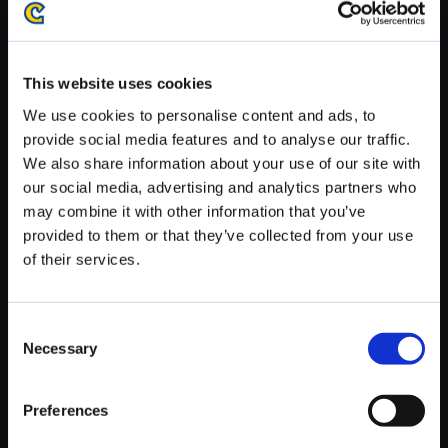
がかかる場合がございます。
※ご購入いただいたファイルのダウンロードの際には、通信環境
が安定しているWifi環境でお試しください。
This website uses cookies
We use cookies to personalise content and ads, to
provide social media features and to analyse our traffic.
We also share information about your use of our site with
our social media, advertising and analytics partners who
【単曲】ストリートファイターI
may combine it with other information that you’ve
Vシリーズ サウンドBOX Old Te
provided to them or that they’ve collected from your use
mple Stage -Japan-
of their services.
150円
(税込)
7ポイント付与
Consent
Necessary
Selection
Preferences