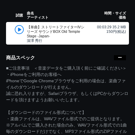
曲名
時間・サイズ
試聴
アーティスト
価格
【単曲】ストリートファイターIVシ
00:03:29 35.2 MB
リーズ サウンドBOX Old Temple
150円(税込)
Stage -Japan-
深澤 秀行
商品スペック
■ご注意事項 ＜音楽データをご購入頂く前にご確認ください＞
・iPhoneをご利用のお客様へ
iPhoneでGoogle Chromeブラウザをご利用の場合は、楽曲ファ
イルのダウンロードが行えません。
誠に恐れ入りますが、Safariブラウザ、もしくはPCからダウンロ
ードを頂けますようお願いいたします。
【ダウンロードのファイル形式について】
・楽曲ファイルは、WAVファイル形式でのご提供となります。
※アルバムでご購入された場合のみ、WAVファイル形式での1曲
毎のダウンロードだけでなく、MP3ファイル形式のZIPファイル