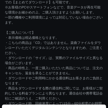
での【まとめてダウンロード】も可能です。
※お客様のPCやスマートフォンなどで、音楽データが再生可能
な環境かお確かめの上、ご購入頂けますようお願いします。
一部の機種やご利用環境によっては対応していない場合がござい
ます。
【ご購入について】
・表示価格は税込価格となります。
・こちらの商品は「CD」ではありません。楽曲ファイルをダウ
ンロードいただくデジタルコンテンツとなりますため、ご注意く
ださい。
・ダウンロードの「サイズ」は、実際のファイルサイズと異なる
場合がございます。
・商品の特性上、一度ご購入いただいた商品については、注文の
キャンセル、返金を承ることができません。
・ダウンロードやご利用時にかかる通信料はお客さまのご負担と
なります。
・商品をダウンロードする際の通信料に関しては、お客様がご契
約している料金プランにより異なります。通信会社や携帯電話会
社にご確認のうえ、ご利用ください。
・ダウンロード時、回線速度によっては5分～60分程度のお時間