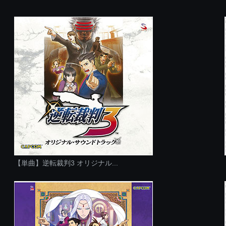
【単曲】逆転裁判3 オリジナル...