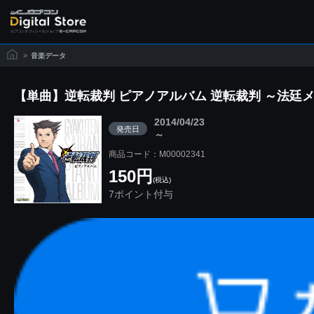
>
音楽データ
【単曲】逆転裁判 ピアノアルバム 逆転裁判 ～法廷
2014/04/23
発売日
～
商品コード：M00002341
150円
(税込)
7ポイント付与