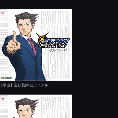
【単曲】逆転裁判 ピアノアル....