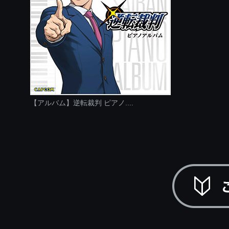
【アルバム】逆転裁判 ピアノ....