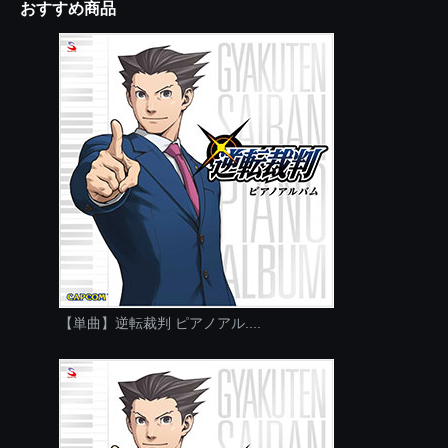
おすすめ商品
【単曲】逆転裁判 ピアノアル....