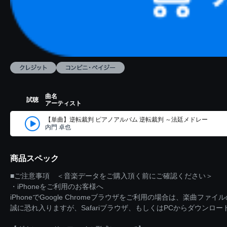
曲名
試聴
アーティスト
【単曲】逆転裁判 ピアノアルバム 逆転裁判 ～法廷メドレー
内門 卓也
商品スペック
■ご注意事項 ＜音楽データをご購入頂く前にご確認ください＞
・iPhoneをご利用のお客様へ
iPhoneでGoogle Chromeブラウザをご利用の場合は、楽曲フ
誠に恐れ入りますが、Safariブラウザ、もしくはPCからダウンロ