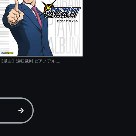
【単曲】逆転裁判 ピアノアル....