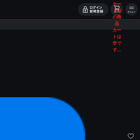
カー
ト内
の商
品
カー
トは
空で
す...