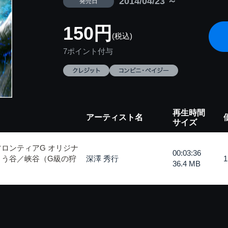
2014/04/23 ～
発売日
150円
(税込)
7ポイント付与
再生時間
アーティスト名
サイズ
ロンティアG オリジナ
00:03:36
まう谷／峡谷（G級の狩
深澤 秀行
36.4 MB