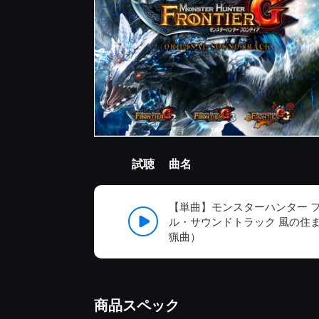
試聴
曲名
【単曲】モンスターハンター フ
ル・サウンドトラック 風の住
猟曲）
商品スペック