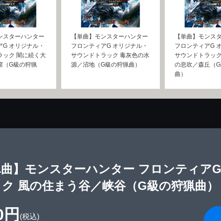
ンスターハンター
【単曲】モンスターハンター
【単曲】モンス
アG オリジナル・
フロンティアG オリジナル・
フロンティアG 
ラック 闇に続く大
サウンドトラック 毒灰色の水
サウンドトラック
窟（G級の狩猟
源／沼地（G級の狩猟曲）
の息吹／森丘（G
曲）
単曲】モンスターハンター フロンティアG
ック 風の住まう谷／峡谷（G級の狩猟曲）
0円
(税込)