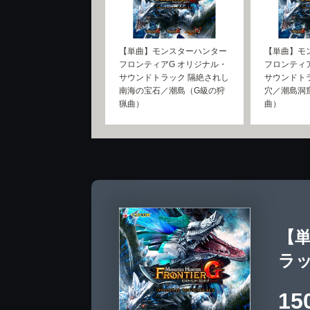
【単曲】モンスターハンター
【単曲】モ
フロンティアG オリジナル・
フロンティ
サウンドトラック 隔絶されし
サウンドト
南海の宝石／潮島（G級の狩
穴／潮島洞
猟曲）
曲）
【
ラ
15