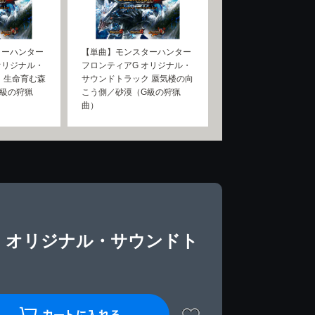
ターハンター
【単曲】モンスターハンター
オリジナル・
フロンティアG オリジナル・
 生命育む森
サウンドトラック 蜃気楼の向
級の狩猟
こう側／砂漠（G級の狩猟
曲）
 オリジナル・サウンドト