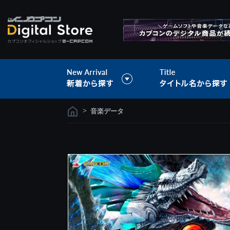
>
音楽データ