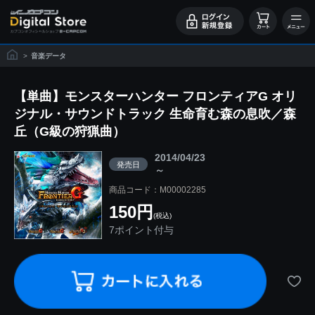
>
音楽データ
【単曲】モンスターハンター フロンティアG オリ
ジナル・サウンドトラック 生命育む森の息吹／森
丘（G級の狩猟曲）
2014/04/23
発売日
～
商品コード：M00002285
150円
(税込)
7ポイント付与