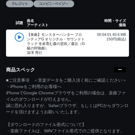
曲名
時間・サイズ
試聴
アーティスト
価格
【単曲】モンスターハンター フロ
00:04:01 40.6 MB
ンティアG オリジナル・サウンドト
150円(税込)
ラック 生命育む森の息吹／森丘（G
級の狩猟曲）
深澤 秀行
商品スペック
■ご注意事項 ＜音楽データをご購入頂く前にご確認ください＞
・iPhoneをご利用のお客様へ
iPhoneでGoogle Chromeブラウザをご利用の場合は、楽曲ファ
イルのダウンロードが行えません。
誠に恐れ入りますが、Safariブラウザ、もしくはPCからダウンロ
ードを頂けますようお願いいたします。
【ダウンロードのファイル形式について】
・楽曲ファイルは、WAVファイル形式でのご提供となります。