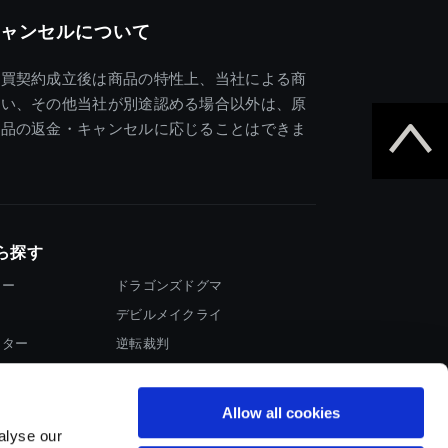
ャンセルについて
売買契約成立後は商品の特性上、当社による商
違い、その他当社が別途認める場合以外は、原
商品の返金・キャンセルに応じることはできま
ら探す
ター
ドラゴンズドグマ
デビルメイクライ
イター
逆転裁判
大神
Allow all cookies
alyse our