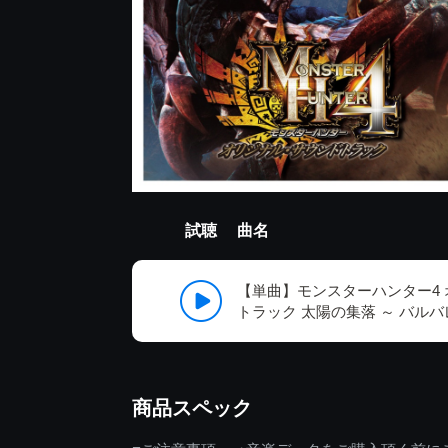
試聴
曲名
【単曲】モンスターハンター4
トラック 太陽の集落 ～ バルバ
商品スペック