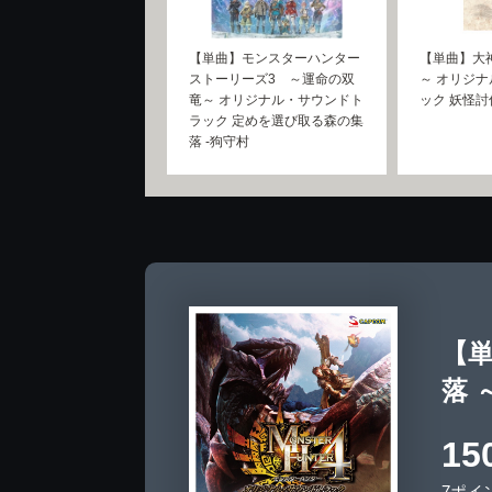
【単曲】モンスターハンター
【単曲】大
ストーリーズ3 ～運命の双
～ オリジ
竜～ オリジナル・サウンドト
ック 妖怪討
ラック 定めを選び取る森の集
落 -狗守村
【
落 
15
7ポイ