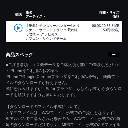
曲名
時間・サイズ
試聴
アーティスト
価格
【単曲】モンスターハンター4 オリ
00:03:20 33.8 MB
ジナル・サウンドトラック 荒れ狂
150円(税込)
う岩漿 ～ グラビモス
カプコン・サウンドチーム
商品スペック
■ご注意事項 ＜音楽データをご購入頂く前にご確認ください＞
・iPhoneをご利用のお客様へ
iPhoneでGoogle Chromeブラウザをご利用の場合は、楽曲ファ
イルのダウンロードが行えません。
誠に恐れ入りますが、Safariブラウザ、もしくはPCからダウンロ
ードを頂けますようお願いいたします。
【ダウンロードのファイル形式について】
・楽曲ファイルは、WAVファイル形式でのご提供となります。
※アルバムでご購入された場合のみ、WAVファイル形式での1曲
毎のダウンロードだけでなく、MP3ファイル形式のZIPファイル