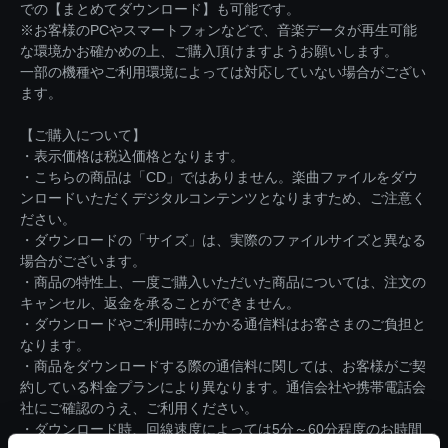
での【まとめてダウンロード】も可能です。
※お客様のPCやスマートフォンなどで、音楽データが再生可能
な環境かお確かめの上、ご購入頂けますようお願いします。
一部の機種やご利用環境によっては対応していない場合がござい
ます。
【ご購入について】
・表示価格は税込価格となります。
・こちらの商品は「CD」ではありません。楽曲ファイルをダウ
ンロードいただくデジタルコンテンツとなりますため、ご注意く
ださい。
・ダウンロードの「サイズ」は、実際のファイルサイズと異なる
場合がございます。
・商品の特性上、一度ご購入いただいた商品については、注文の
キャンセル、返金を承ることができません。
・ダウンロードやご利用時にかかる通信料はお客さまのご負担と
なります。
・商品をダウンロードする際の通信料に関しては、お客様がご契
約している料金プランにより異なります。通信会社や携帯電話会
社にご確認のうえ、ご利用ください。
・ダウンロード時、回線速度によっては5分～60分程度のお時間