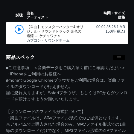
曲名
時間・サイズ
試聴
アーティスト
価格
【単曲】モンスターハンター4 オリ
00:02:35 26.1 MB
ジナル・サウンドトラック 金色の
150円(税込)
追憶 ～ ケチャワチャ
カプコン・サウンドチーム
商品スペック
■ご注意事項 ＜音楽データをご購入頂く前にご確認ください＞
・iPhoneをご利用のお客様へ
iPhoneでGoogle Chromeブラウザをご利用の場合は、楽曲ファ
イルのダウンロードが行えません。
誠に恐れ入りますが、Safariブラウザ、もしくはPCからダウンロ
ードを頂けますようお願いいたします。
【ダウンロードのファイル形式について】
・楽曲ファイルは、WAVファイル形式でのご提供となります。
※アルバムでご購入された場合のみ、WAVファイル形式での1曲
毎のダウンロードだけでなく、MP3ファイル形式のZIPファイル