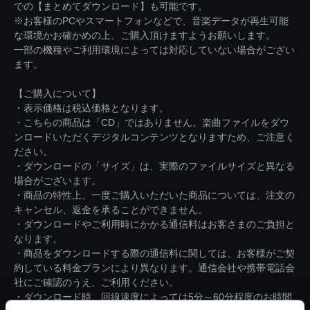
での【まとめてダウンロード】も可能です。
※お客様のPCやスマートフォンなどで、音楽データが再生可能
な環境かお確かめの上、ご購入頂けますようお願いします。
一部の機種やご利用環境によっては対応していない場合がござい
ます。
【ご購入について】
・表示価格は税込価格となります。
・こちらの商品は「CD」ではありません。楽曲ファイルをダウ
ンロードいただくデジタルコンテンツとなりますため、ご注意く
ださい。
・ダウンロードの「サイズ」は、実際のファイルサイズと異なる
場合がございます。
・商品の特性上、一度ご購入いただいた商品については、注文の
キャンセル、返金を承ることができません。
・ダウンロードやご利用時にかかる通信料はお客さまのご負担と
なります。
・商品をダウンロードする際の通信料に関しては、お客様がご契
約している料金プランにより異なります。通信会社や携帯電話会
社にご確認のうえ、ご利用ください。
・ダウンロード時、回線速度によっては5分～60分程度のお時間