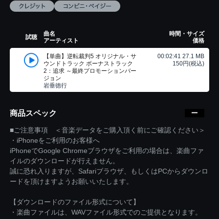
曲名
時間・サイズ
試聴
アーティスト
価格
【単曲】逆転裁判5 オリジナル・サ
00:02:41 27.1 MB
ウンドトラック ボーナストラック
150円(税込)
2：追求 ～最終プロモーションバー
ジョン
岩垂徳行
商品スペック
■ご注意事項 ＜音楽データをご購入頂く前にご確認ください＞
・iPhoneをご利用のお客様へ
iPhoneでGoogle Chromeブラウザをご利用の場合は、楽曲ファ
イルのダウンロードが行えません。
誠に恐れ入りますが、Safariブラウザ、もしくはPCからダウンロ
ードを頂けますようお願いいたします。
【ダウンロードのファイル形式について】
・楽曲ファイルは、WAVファイル形式でのご提供となります。