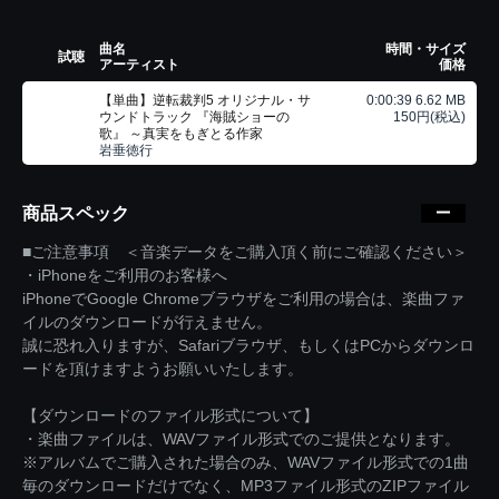
曲名
時間・サイズ
試聴
アーティスト
価格
【単曲】逆転裁判5 オリジナル・サ
0:00:39 6.62 MB
ウンドトラック 『海賊ショーの
150円(税込)
歌』 ～真実をもぎとる作家
岩垂徳行
商品スペック
■ご注意事項 ＜音楽データをご購入頂く前にご確認ください＞
・iPhoneをご利用のお客様へ
iPhoneでGoogle Chromeブラウザをご利用の場合は、楽曲ファ
イルのダウンロードが行えません。
誠に恐れ入りますが、Safariブラウザ、もしくはPCからダウンロ
ードを頂けますようお願いいたします。
【ダウンロードのファイル形式について】
・楽曲ファイルは、WAVファイル形式でのご提供となります。
※アルバムでご購入された場合のみ、WAVファイル形式での1曲
毎のダウンロードだけでなく、MP3ファイル形式のZIPファイル