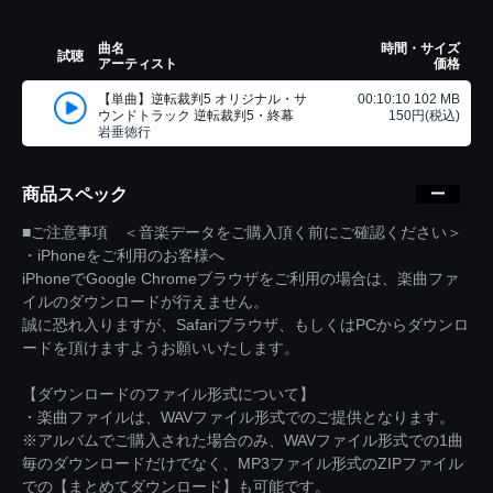
曲名
時間・サイズ
試聴
アーティスト
価格
【単曲】逆転裁判5 オリジナル・サ
00:10:10 102 MB
ウンドトラック 逆転裁判5・終幕
150円(税込)
岩垂徳行
商品スペック
■ご注意事項 ＜音楽データをご購入頂く前にご確認ください＞
・iPhoneをご利用のお客様へ
iPhoneでGoogle Chromeブラウザをご利用の場合は、楽曲ファ
イルのダウンロードが行えません。
誠に恐れ入りますが、Safariブラウザ、もしくはPCからダウンロ
ードを頂けますようお願いいたします。
【ダウンロードのファイル形式について】
・楽曲ファイルは、WAVファイル形式でのご提供となります。
※アルバムでご購入された場合のみ、WAVファイル形式での1曲
毎のダウンロードだけでなく、MP3ファイル形式のZIPファイル
での【まとめてダウンロード】も可能です。