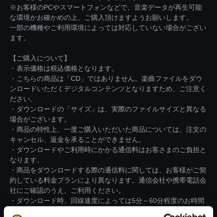
※お客様のPCやスマートフォンなどで、音楽データが再生可能
な環境かお確かめの上、ご購入頂けますようお願いします。
一部の機種やご利用環境によっては対応していない場合がござい
ます。
【ご購入について】
・表示価格は税込価格となります。
・こちらの商品は「CD」ではありません。楽曲ファイルをダウ
ンロードいただくデジタルコンテンツとなりますため、ご注意く
ださい。
・ダウンロードの「サイズ」は、実際のファイルサイズと異なる
場合がございます。
・商品の特性上、一度ご購入いただいた商品については、注文の
キャンセル、返金を承ることができません。
・ダウンロードやご利用時にかかる通信料はお客さまのご負担と
なります。
・商品をダウンロードする際の通信料に関しては、お客様がご契
約している料金プランにより異なります。通信会社や携帯電話会
社にご確認のうえ、ご利用ください。
・ダウンロード時、回線速度によっては5分～60分程度のお時間
がかかる場合がございます。