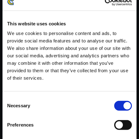
※ご購入いただいたファイルのダウンロードの際には、通信環境
が安定しているWifi環境でお試しください。
This website uses cookies
We use cookies to personalise content and ads, to
provide social media features and to analyse our traffic.
We also share information about your use of our site with
【単曲】逆転裁判5 オリジナ
our social media, advertising and analytics partners who
ル・サウンドトラック 逆転裁判
may combine it with other information that you’ve
5・終幕
provided to them or that they’ve collected from your use
of their services.
150円
(税込)
7ポイント付与
Consent
Necessary
Selection
Preferences