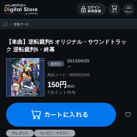
>
音楽データ
【単曲】逆転裁判5 オリジナル・サウンドトラッ
ク 逆転裁判5・終幕
2013/09/25
発売日
～
商品コード：M00002206
150円
(税込)
7ポイント付与