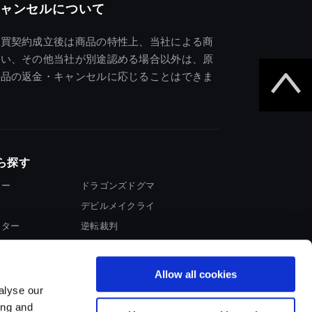
ャンセルについて
売買契約成立後は商品の特性上、当社による商
違い、その他当社が別途認める場合以外は、原
商品の返金・キャンセルに応じることはできま
ら探す
ター
ドラゴンズドグマ
デビルメイクライ
イター
逆転裁判
大神
Allow all cookies
alyse our
ing and