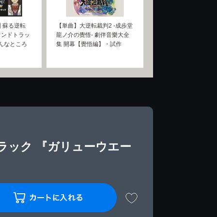
 蘇る逆転
【単曲】大逆転裁判2 -成歩堂
ウンドトラッ
龍ノ介の覺悟- 劇伴音樂大全
こんなところ
集 開幕【覺悟編】・試作
ラック 『ガリューウエー