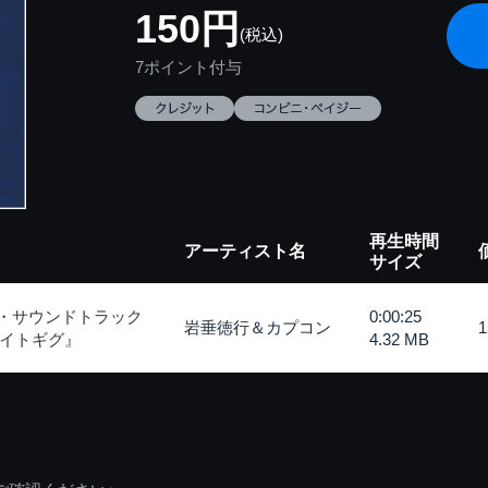
150円
(税込)
7ポイント付与
再生時間
アーティスト名
サイズ
ル・サウンドトラック
0:00:25
岩垂徳行＆カプコン
イトギグ』
4.32 MB