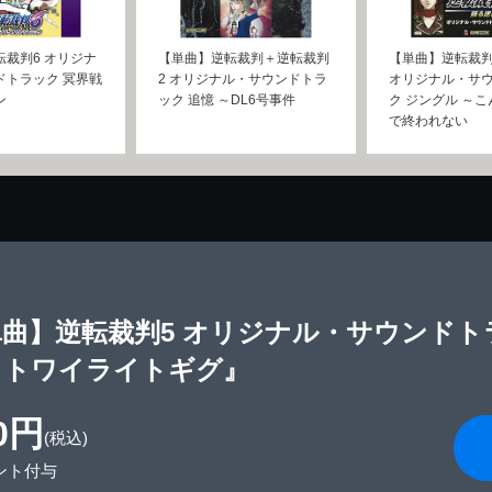
裁判6 オリジナ
【単曲】逆転裁判＋逆転裁判
【単曲】逆転裁判
ドトラック 冥界戦
2 オリジナル・サウンドトラ
オリジナル・サ
ン
ック 追憶 ～DL6号事件
ク ジングル ～
で終われない
単曲】逆転裁判5 オリジナル・サウンドト
・トワイライトギグ』
0円
(税込)
ント付与