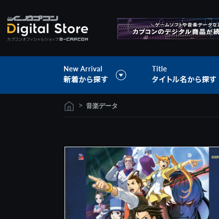
>
音楽データ