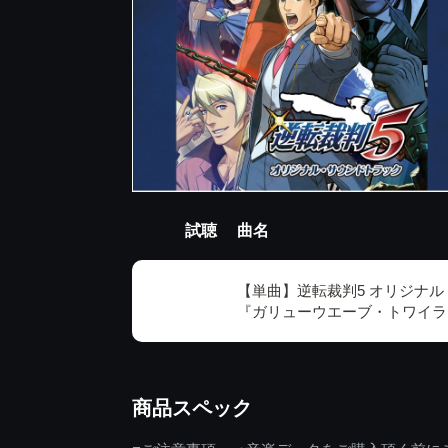
試聴
曲名
【単曲】逆転裁判5 オリジナ
『ガリューウエーブ・トワイラ
商品スペック