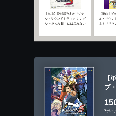
【単曲】逆転裁判3 オリジナ
【単曲】逆転
ル・サウンドトラック ジング
ル・サウン
ル ～あんな日々には戻れない
士トリサマ
【
ブ
15
7ポイ