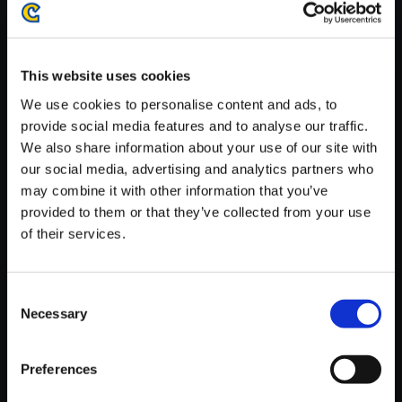
が安定しているWifi環境でお試しください。
This website uses cookies
We use cookies to personalise content and ads, to
provide social media features and to analyse our traffic.
【単曲】戦国BASARA 東軍BE
We also share information about your use of our site with
ST 蹂躙侵紅
our social media, advertising and analytics partners who
150円
may combine it with other information that you’ve
(税込)
7ポイント付与
provided to them or that they’ve collected from your use
of their services.
Consent
Necessary
Selection
Preferences
おすすめ商品