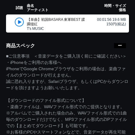
曲名
時間・サイズ
試聴
アーティスト
価格
【単曲】戦国BASARA 東軍BEST 蹂
00:01:56 19.6 MB
躙侵紅
150円(税込)
T's MUSIC
商品スペック
■ご注意事項 ＜音楽データをご購入頂く前にご確認ください＞
・iPhoneをご利用のお客様へ
iPhoneでGoogle Chromeブラウザをご利用の場合は、楽曲ファ
イルのダウンロードが行えません。
誠に恐れ入りますが、Safariブラウザ、もしくはPCからダウンロ
ードを頂けますようお願いいたします。
【ダウンロードのファイル形式について】
・楽曲ファイルは、WAVファイル形式でのご提供となります。
※アルバムでご購入された場合のみ、WAVファイル形式での1曲
毎のダウンロードだけでなく、MP3ファイル形式のZIPファイル
での【まとめてダウンロード】も可能です。
※お客様のPCやスマートフォンなどで、音楽データが再生可能