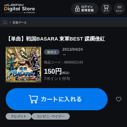
>
音楽データ
【単曲】戦国BASARA 東軍BEST 蹂躙侵紅
2013/04/24
発売日
～
商品コード：M00002143
150円
(税込)
7ポイント付与