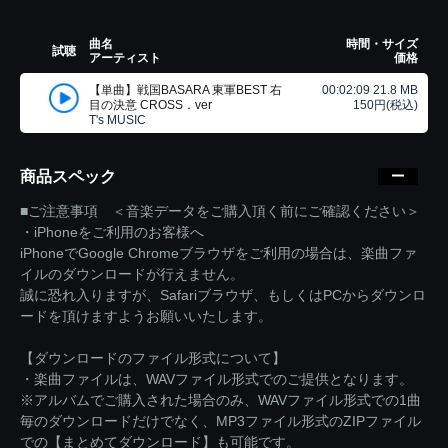
曲名
時間・サイズ
試聴
アーティスト
価格
【単曲】戦国BASARA 東軍BEST 右
00:02:09 21.8 MB
目の決意 CROSS．ver
150円(税込)
T's MUSIC
商品スペック
■ご注意事項 ＜音楽データをご購入頂く前にご確認ください＞
・iPhoneをご利用のお客様へ
iPhoneでGoogle Chromeブラウザをご利用の場合は、楽曲ファ
イルのダウンロードが行えません。
誠に恐れ入りますが、Safariブラウザ、もしくはPCからダウンロ
ードを頂けますようお願いいたします。
【ダウンロードのファイル形式について】
・楽曲ファイルは、WAVファイル形式でのご提供となります。
※アルバムでご購入された場合のみ、WAVファイル形式での1曲
毎のダウンロードだけでなく、MP3ファイル形式のZIPファイル
での【まとめてダウンロード】も可能です。