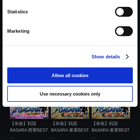
おすすめ商品
Statistics
Marketing
【単曲】戦国
【単曲】戦国
【単曲】戦国
Show details
BASARA 東軍BEST
BASARA 15th
BASARA 東軍BEST
...
Anni...
...
Allow all cookies
Use necessary cookies only
【単曲】戦国
【単曲】戦国
【単曲】戦国
BASARA 西軍BEST
BASARA 東軍BEST
BASARA 東軍BEST
...
...
...