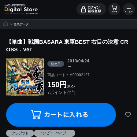
>
音楽データ
【単曲】戦国BASARA 東軍BEST 右目の決意 CR
OSS．ver
2013/04/24
発売日
～
商品コード：M00002127
150円
(税込)
7ポイント付与