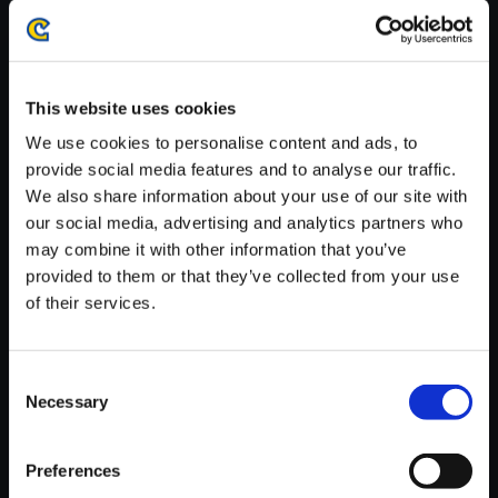
※ご購入いただいたファイルのダウンロードの際には、通信環境
が安定しているWifi環境でお試しください。
This website uses cookies
We use cookies to personalise content and ads, to
provide social media features and to analyse our traffic.
We also share information about your use of our site with
【単曲】戦国BASARA 東軍BE
our social media, advertising and analytics partners who
ST 右目の決意 CROSS．ver
may combine it with other information that you’ve
150円
(税込)
provided to them or that they’ve collected from your use
7ポイント付与
of their services.
Consent
Necessary
Selection
Preferences