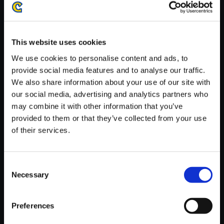
が安定しているWifi環境でお試しください。
This website uses cookies
We use cookies to personalise content and ads, to
provide social media features and to analyse our traffic.
【単曲】戦国BASARA 西軍BE
We also share information about your use of our site with
ST かすがのテーマ
our social media, advertising and analytics partners who
150円
may combine it with other information that you’ve
(税込)
7ポイント付与
provided to them or that they’ve collected from your use
of their services.
Consent
Necessary
Selection
Preferences
おすすめ商品