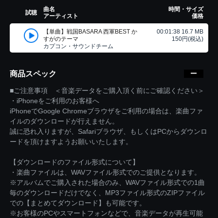
曲名
時間・サイズ
試聴
アーティスト
価格
【単曲】戦国BASARA 西軍BEST か
00:01:38 16.7 MB
すがのテーマ
150円(税込)
カプコン・サウンドチーム
商品スペック
■ご注意事項 ＜音楽データをご購入頂く前にご確認ください＞
・iPhoneをご利用のお客様へ
iPhoneでGoogle Chromeブラウザをご利用の場合は、楽曲ファ
イルのダウンロードが行えません。
誠に恐れ入りますが、Safariブラウザ、もしくはPCからダウンロ
ードを頂けますようお願いいたします。
【ダウンロードのファイル形式について】
・楽曲ファイルは、WAVファイル形式でのご提供となります。
※アルバムでご購入された場合のみ、WAVファイル形式での1曲
毎のダウンロードだけでなく、MP3ファイル形式のZIPファイル
での【まとめてダウンロード】も可能です。
※お客様のPCやスマートフォンなどで、音楽データが再生可能