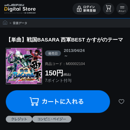
>
音楽データ
【単曲】戦国BASARA 西軍BEST かすがのテーマ
2013/04/24
発売日
～
商品コード：M00002104
150円
(税込)
7ポイント付与