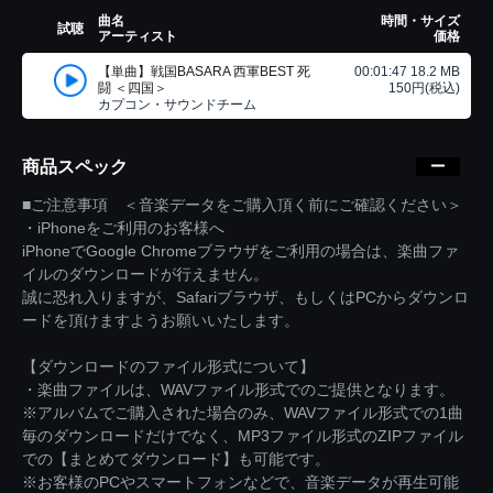
曲名
時間・サイズ
試聴
アーティスト
価格
【単曲】戦国BASARA 西軍BEST 死
00:01:47 18.2 MB
闘 ＜四国＞
150円(税込)
カプコン・サウンドチーム
商品スペック
■ご注意事項 ＜音楽データをご購入頂く前にご確認ください＞
・iPhoneをご利用のお客様へ
iPhoneでGoogle Chromeブラウザをご利用の場合は、楽曲ファ
イルのダウンロードが行えません。
誠に恐れ入りますが、Safariブラウザ、もしくはPCからダウンロ
ードを頂けますようお願いいたします。
【ダウンロードのファイル形式について】
・楽曲ファイルは、WAVファイル形式でのご提供となります。
※アルバムでご購入された場合のみ、WAVファイル形式での1曲
毎のダウンロードだけでなく、MP3ファイル形式のZIPファイル
での【まとめてダウンロード】も可能です。
※お客様のPCやスマートフォンなどで、音楽データが再生可能