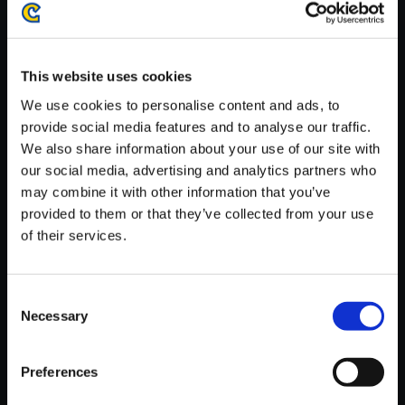
が安定しているWifi環境でお試しください。
This website uses cookies
We use cookies to personalise content and ads, to
provide social media features and to analyse our traffic.
【単曲】戦国BASARA 西軍BE
We also share information about your use of our site with
ST 死闘 ＜四国＞
our social media, advertising and analytics partners who
150円
may combine it with other information that you’ve
(税込)
7ポイント付与
provided to them or that they’ve collected from your use
of their services.
Consent
Necessary
Selection
Preferences
おすすめ商品