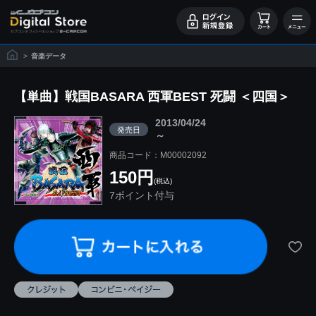
>
音楽データ
【単曲】戦国BASARA 西軍BEST 死闘 ＜四国＞
2013/04/24
発売日
～
商品コード：M00002092
150円
(税込)
7ポイント付与