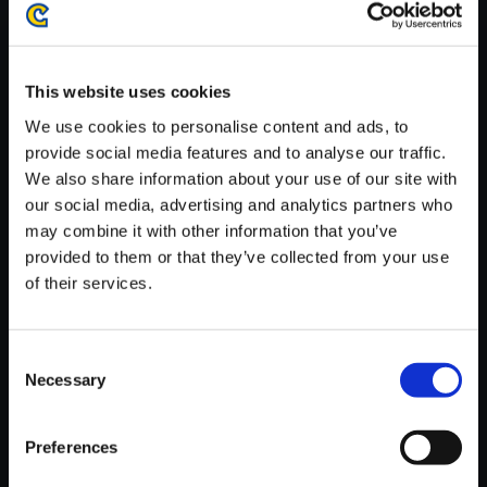
が安定しているWifi環境でお試しください。
This website uses cookies
We use cookies to personalise content and ads, to
provide social media features and to analyse our traffic.
【単曲】戦国BASARA 西軍BE
We also share information about your use of our site with
ST 大坂・冬の陣
our social media, advertising and analytics partners who
150円
may combine it with other information that you’ve
(税込)
7ポイント付与
provided to them or that they’ve collected from your use
of their services.
Consent
Necessary
Selection
Preferences
おすすめ商品