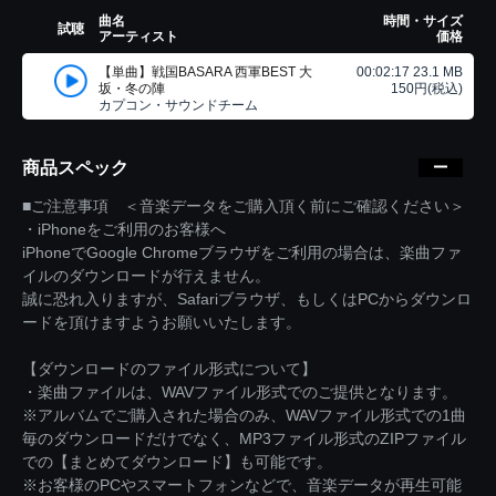
曲名
時間・サイズ
試聴
アーティスト
価格
【単曲】戦国BASARA 西軍BEST 大
00:02:17 23.1 MB
坂・冬の陣
150円(税込)
カプコン・サウンドチーム
商品スペック
■ご注意事項 ＜音楽データをご購入頂く前にご確認ください＞
・iPhoneをご利用のお客様へ
iPhoneでGoogle Chromeブラウザをご利用の場合は、楽曲ファ
イルのダウンロードが行えません。
誠に恐れ入りますが、Safariブラウザ、もしくはPCからダウンロ
ードを頂けますようお願いいたします。
【ダウンロードのファイル形式について】
・楽曲ファイルは、WAVファイル形式でのご提供となります。
※アルバムでご購入された場合のみ、WAVファイル形式での1曲
毎のダウンロードだけでなく、MP3ファイル形式のZIPファイル
での【まとめてダウンロード】も可能です。
※お客様のPCやスマートフォンなどで、音楽データが再生可能