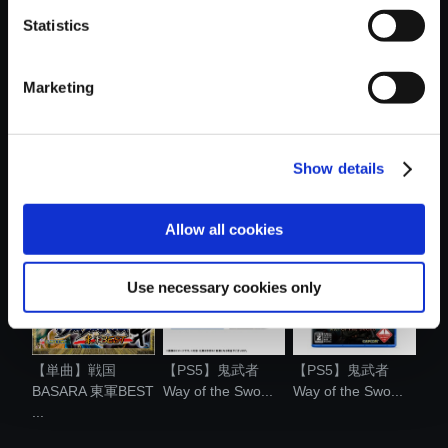
Statistics
Marketing
【アルバム】戦国
【単曲】戦国
【単曲】戦国
Show details
BASARA 西軍B...
BASARA 西軍BEST
BASARA 15th
...
Anni...
Allow all cookies
Use necessary cookies only
【単曲】戦国
【PS5】鬼武者
【PS5】鬼武者
BASARA 東軍BEST
Way of the Swo...
Way of the Swo...
...