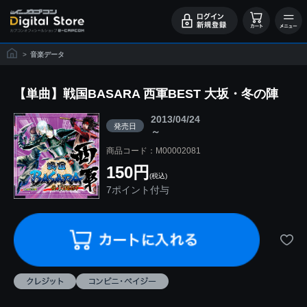
>
音楽データ
【単曲】戦国BASARA 西軍BEST 大坂・冬の陣
2013/04/24
発売日
～
商品コード：M00002081
150円
(税込)
7ポイント付与