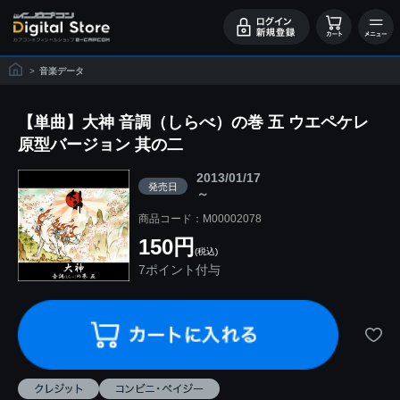
>
音楽データ
【単曲】大神 音調（しらべ）の巻 五 ウエペケレ
原型バージョン 其の二
2013/01/17
発売日
～
商品コード：M00002078
150円
(税込)
7ポイント付与