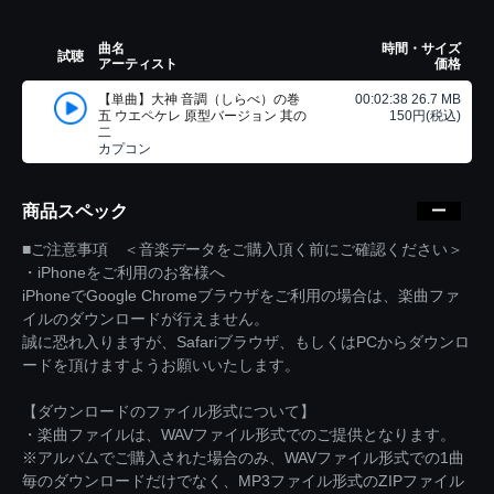
曲名
時間・サイズ
試聴
アーティスト
価格
【単曲】大神 音調（しらべ）の巻
00:02:38 26.7 MB
五 ウエペケレ 原型バージョン 其の
150円(税込)
二
カプコン
商品スペック
■ご注意事項 ＜音楽データをご購入頂く前にご確認ください＞
・iPhoneをご利用のお客様へ
iPhoneでGoogle Chromeブラウザをご利用の場合は、楽曲ファ
イルのダウンロードが行えません。
誠に恐れ入りますが、Safariブラウザ、もしくはPCからダウンロ
ードを頂けますようお願いいたします。
【ダウンロードのファイル形式について】
・楽曲ファイルは、WAVファイル形式でのご提供となります。
※アルバムでご購入された場合のみ、WAVファイル形式での1曲
毎のダウンロードだけでなく、MP3ファイル形式のZIPファイル