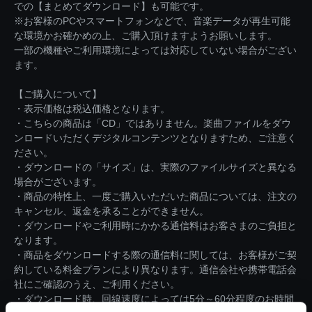
での【まとめてダウンロード】も可能です。
※お客様のPCやスマートフォンなどで、音楽データが再生可能
な環境かお確かめの上、ご購入頂けますようお願いします。
一部の機種やご利用環境によっては対応していない場合がござい
ます。
【ご購入について】
・表示価格は税込価格となります。
・こちらの商品は「CD」ではありません。楽曲ファイルをダウ
ンロードいただくデジタルコンテンツとなりますため、ご注意く
ださい。
・ダウンロードの「サイズ」は、実際のファイルサイズと異なる
場合がございます。
・商品の特性上、一度ご購入いただいた商品については、注文の
キャンセル、返金を承ることができません。
・ダウンロードやご利用時にかかる通信料はお客さまのご負担と
なります。
・商品をダウンロードする際の通信料に関しては、お客様がご契
約している料金プランにより異なります。通信会社や携帯電話会
社にご確認のうえ、ご利用ください。
・ダウンロード時、回線速度によっては5分～60分程度のお時間