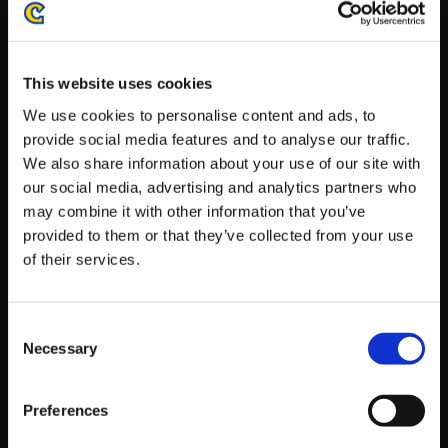
がかかる場合がございます。
※ご購入いただいたファイルのダウンロードの際には、通信環境
が安定しているWifi環境でお試しください。
This website uses cookies
We use cookies to personalise content and ads, to
provide social media features and to analyse our traffic.
We also share information about your use of our site with
our social media, advertising and analytics partners who
【単曲】大神 音調（しらべ）の
may combine it with other information that you’ve
巻 五 ウエペケレ 原型バージョ
provided to them or that they’ve collected from your use
ン 其の二
of their services.
150円
(税込)
7ポイント付与
Consent
Necessary
Selection
Preferences