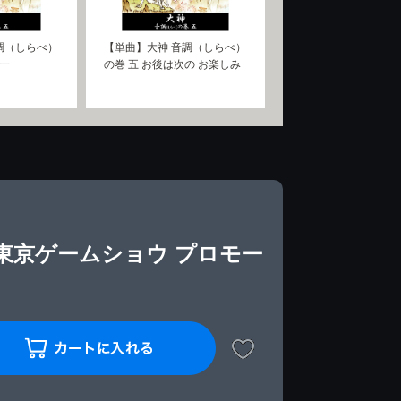
調（しらべ）
【単曲】大神 音調（しらべ）
の一
の巻 五 お後は次の お楽しみ
年東京ゲームショウ プロモー