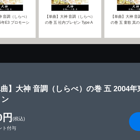
神 音調（しらべ）
【単曲】大神 音調（しらべ）
【単曲】大神 音
05年E3 プロモーシ
の巻 五 社内プレゼン Type A
の巻 五 童歌 其
曲】大神 音調（しらべ）の巻 五 2004
ョン
0円
(税込)
ント付与