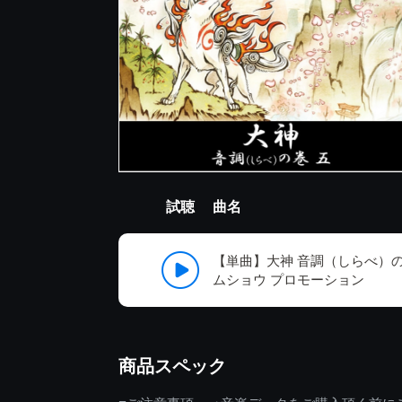
試聴
曲名
【単曲】大神 音調（しらべ）の巻
ムショウ プロモーション
商品スペック