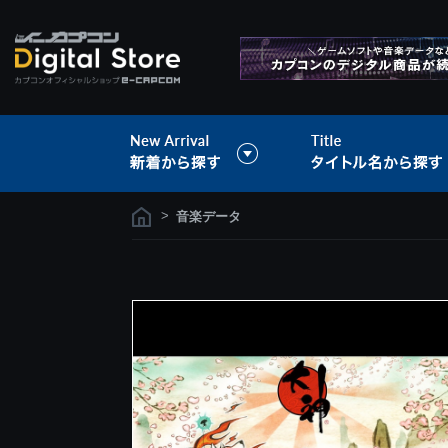
>
音楽データ