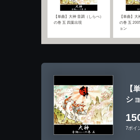
【単曲】大神 音調（しらべ）
【単曲】大
の巻 五 四葉出現
の巻 五 20
ョン
【単
シ
15
7ポイ