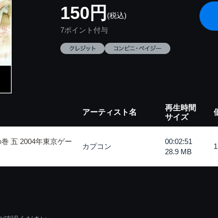
150円
(税込)
7ポイント付与
再生時間
アーティスト名
サイズ
 五 2004年東京ゲー
00:02:51
カプコン
28.9 MB