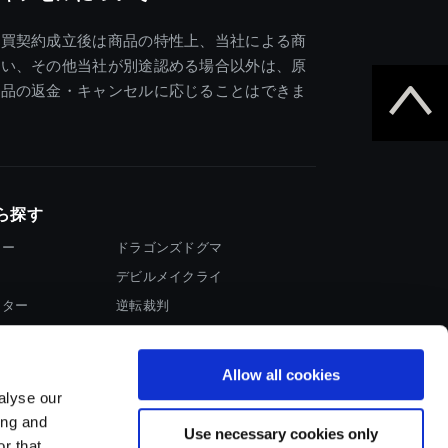
売買契約成立後は商品の特性上、当社による商
違い、その他当社が別途認める場合以外は、原
商品の返金・キャンセルに応じることはできま
ら探す
ター
ドラゴンズドグマ
デビルメイクライ
イター
逆転裁判
大神
Allow all cookies
alyse our
ing and
Use necessary cookies only
r that