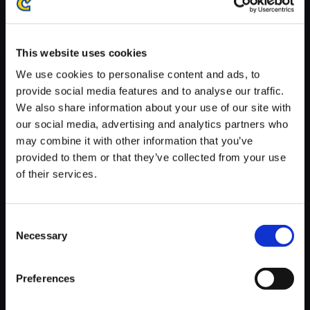
※ご購入いただいたファイルのダウンロードの際には、通信環境
が安定しているWifi環境でお試しください。
This website uses cookies
We use cookies to personalise content and ads, to
provide social media features and to analyse our traffic.
We also share information about your use of our site with
【単曲】大神 音調（しらべ）の
our social media, advertising and analytics partners who
巻 五 社内プレゼン Type A
may combine it with other information that you’ve
provided to them or that they’ve collected from your use
150円
(税込)
of their services.
7ポイント付与
Consent
Necessary
Selection
Preferences