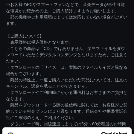
※お客様のPCやスマートフォンなどで、音楽データが再生可能
な環境かお確かめの上、ご購入頂けますようお願いします。
一部の機種やご利用環境によっては対応していない場合がござい
ます。
【ご購入について】
・表示価格は税込価格となります。
・こちらの商品は「CD」ではありません。楽曲ファイルをダウ
ンロードいただくデジタルコンテンツとなりますため、ご注意く
ださい。
・ダウンロードの「サイズ」は、実際のファイルサイズと異なる
場合がございます。
・商品の特性上、一度ご購入いただいた商品については、注文の
キャンセル、返金を承ることができません。
・ダウンロードやご利用時にかかる通信料はお客さまのご負担と
なります。
・商品をダウンロードする際の通信料に関しては、お客様がご契
約している料金プランにより異なります。通信会社や携帯電話会
社にご確認のうえ、ご利用ください。
・ダウンロード時、回線速度によっては5分～60分程度のお時間
がかかる場合がございます。