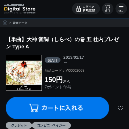
>
音楽データ
【単曲】大神 音調（しらべ）の巻 五 社内プレゼ
ン Type A
2013/01/17
発売日
～
商品コード：M00002068
150円
(税込)
7ポイント付与