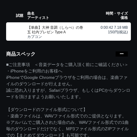
曲名
時間・サイズ
試聴
アーティスト
価格
【単曲】大神 音調（しらべ）の巻
0:00:42 7.18 MB
五 社内プレゼン Type A
150円(税込)
カプコン
商品スペック
■ご注意事項 ＜音楽データをご購入頂く前にご確認ください＞
・iPhoneをご利用のお客様へ
iPhoneでGoogle Chromeブラウザをご利用の場合は、楽曲ファ
イルのダウンロードが行えません。
誠に恐れ入りますが、Safariブラウザ、もしくはPCからダウンロ
ードを頂けますようお願いいたします。
【ダウンロードのファイル形式について】
・楽曲ファイルは、WAVファイル形式でのご提供となります。
※アルバムでご購入された場合のみ、WAVファイル形式での1曲
毎のダウンロードだけでなく、MP3ファイル形式のZIPファイル
での【まとめてダウンロード】も可能です。