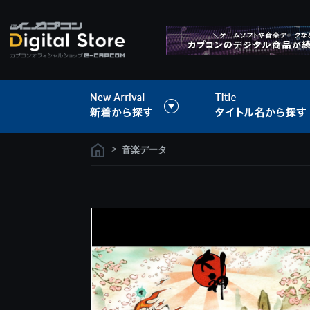
>
音楽データ