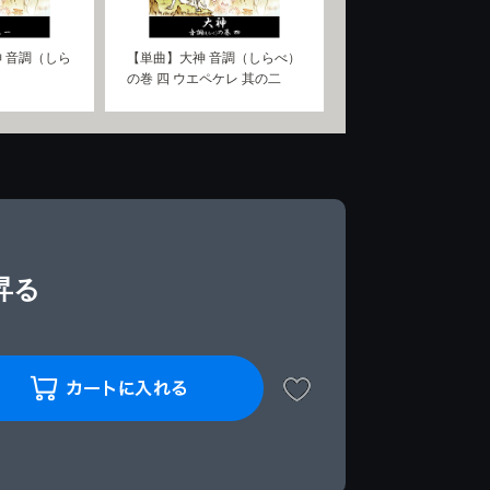
 音調（しら
【単曲】大神 音調（しらべ）
の巻 四 ウエペケレ 其の二
昇る