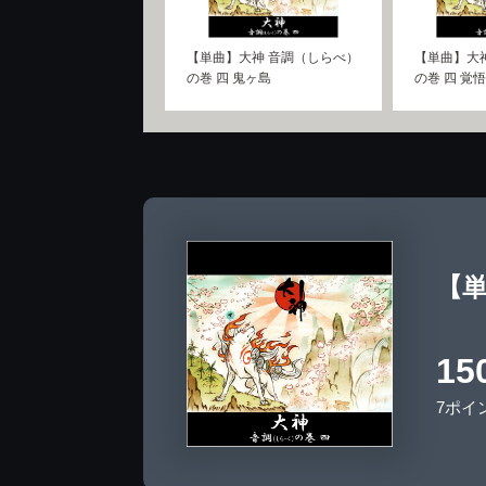
【単曲】大神 音調（しらべ）
【単曲】大
の巻 四 鬼ヶ島
の巻 四 覚
【単
15
7ポイ