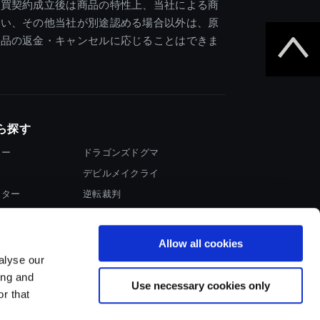
売買契約成立後は商品の特性上、当社による商
違い、その他当社が別途認める場合以外は、原
商品の返金・キャンセルに応じることはできま
ら探す
ター
ドラゴンズドグマ
デビルメイクライ
イター
逆転裁判
大神
Allow all cookies
alyse our
ing and
Use necessary cookies only
r that