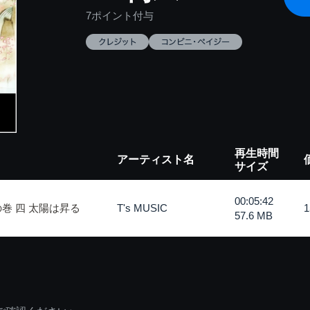
7ポイント付与
再生時間
アーティスト名
サイズ
00:05:42
巻 四 太陽は昇る
T's MUSIC
57.6 MB