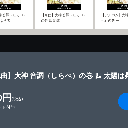
神 音調（しらべ）
【単曲】大神 音調（しらべ）
【アルバム】大神
悟なき者
の巻 四 約束
べ）の巻 一
曲】大神 音調（しらべ）の巻 四 太陽は
0円
(税込)
ント付与