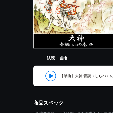
試聴
曲名
【単曲】大神 音調（しらべ）の
商品スペック