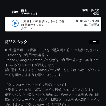
曲名
時間・サイズ
試聴
アーティスト
価格
【単曲】大神 音調（しらべ）の巻
00:01:42 17.3 MB
四 勇者オキクルミ
150円(税込)
カプコン
商品スペック
■ご注意事項 ＜音楽データをご購入頂く前にご確認ください＞
・iPhoneをご利用のお客様へ
iPhoneでGoogle Chromeブラウザをご利用の場合は、楽曲ファ
イルのダウンロードが行えません。
誠に恐れ入りますが、Safariブラウザ、もしくはPCからダウンロ
ードを頂けますようお願いいたします。
【ダウンロードのファイル形式について】
・楽曲ファイルは、WAVファイル形式でのご提供となります。
※アルバムでご購入された場合のみ、WAVファイル形式での1曲
毎のダウンロードだけでなく、MP3ファイル形式のZIPファイル
での【まとめてダウンロード】も可能です。