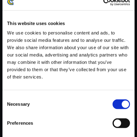
※ご購入いただいたファイルのダウンロードの際には、通信環境
が安定しているWifi環境でお試しください。
This website uses cookies
We use cookies to personalise content and ads, to
provide social media features and to analyse our traffic.
We also share information about your use of our site with
【単曲】大神 音調（しらべ）の
our social media, advertising and analytics partners who
巻 四 勇者オキクルミ
may combine it with other information that you’ve
provided to them or that they’ve collected from your use
150円
(税込)
of their services.
7ポイント付与
Consent
Necessary
Selection
Preferences