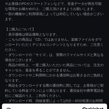
※お客様のPCやスマートフォンなどで、音楽データが再生可能
な環境かお確かめの上、ご購入頂けますようお願いします。
一部の機種やご利用環境によっては対応していない場合がござい
ます。
【ご購入について】
・表示価格は税込価格となります。
・こちらの商品は「CD」ではありません。楽曲ファイルをダウ
ンロードいただくデジタルコンテンツとなりますため、ご注意く
ださい。
・ダウンロードの「サイズ」は、実際のファイルサイズと異なる
場合がございます。
・商品の特性上、一度ご購入いただいた商品については、注文の
キャンセル、返金を承ることができません。
・ダウンロードやご利用時にかかる通信料はお客さまのご負担と
なります。
・商品をダウンロードする際の通信料に関しては、お客様がご契
約している料金プランにより異なります。通信会社や携帯電話会
社にご確認のうえ、ご利用ください。
・ダウンロード時、回線速度によっては5分～60分程度のお時間
がかかる場合がございます。