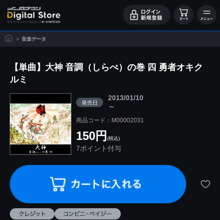
>
音楽データ
【単曲】大神 音調（しらべ）の巻 四 勇者オキク
ルミ
2013/01/10
発売日
～
商品コード：M00002031
150円
(税込)
7ポイント付与