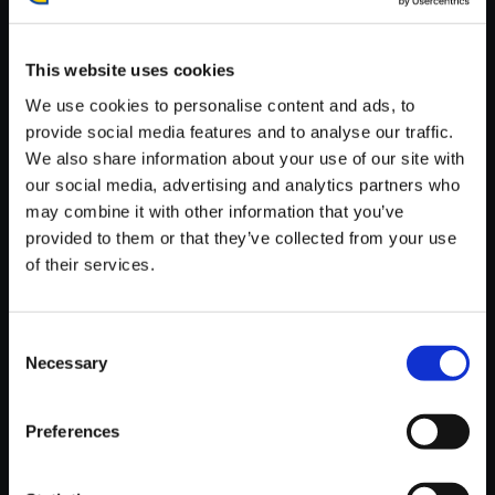
が安定しているWifi環境でお試しください。
This website uses cookies
We use cookies to personalise content and ads, to
provide social media features and to analyse our traffic.
We also share information about your use of our site with
【単曲】大神 音調（しらべ）の
our social media, advertising and analytics partners who
巻 三 蚊帳の奥
may combine it with other information that you’ve
150円
provided to them or that they’ve collected from your use
(税込)
7ポイント付与
of their services.
Consent
Necessary
Selection
Preferences
おすすめ商品