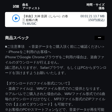
曲名
時間・サイズ
試聴
アーティスト
価格
【単曲】大神 音調（しらべ）の巻
00:01:21 13.7 MB
三 蚊帳の奥
150円(税込)
T's MUSIC
商品スペック
■ご注意事項 ＜音楽データをご購入頂く前にご確認ください＞
・iPhoneをご利用のお客様へ
iPhoneでGoogle Chromeブラウザをご利用の場合は、楽曲ファ
イルのダウンロードが行えません。
誠に恐れ入りますが、Safariブラウザ、もしくはPCからダウンロ
ードを頂けますようお願いいたします。
【ダウンロードのファイル形式について】
・楽曲ファイルは、WAVファイル形式でのご提供となります。
※アルバムでご購入された場合のみ、WAVファイル形式での1曲
毎のダウンロードだけでなく、MP3ファイル形式のZIPファイル
での【まとめてダウンロード】も可能です。
※お客様のPCやスマートフォンなどで、音楽データが再生可能