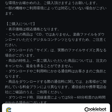
な環境かお確かめの上、ご購入頂けますようお願いします。
一部の機種やご利用環境によっては対応していない場合がござい
ます。
【ご購入について】
・表示価格は税込価格となります。
・こちらの商品は「CD」ではありません。楽曲ファイルをダウ
ンロードいただくデジタルコンテンツとなりますため、ご注意く
ださい。
・ダウンロードの「サイズ」は、実際のファイルサイズと異なる
場合がございます。
・商品の特性上、一度ご購入いただいた商品については、注文の
キャンセル、返金を承ることができません。
・ダウンロードやご利用時にかかる通信料はお客さまのご負担と
なります。
・商品をダウンロードする際の通信料に関しては、お客様がご契
約している料金プランにより異なります。通信会社や携帯電話会
社にご確認のうえ、ご利用ください。
・ダウンロード時、回線速度によっては5分～60分程度のお時間
がかかる場合がございます。
※ご購入いただいたファイルのダウンロードの際には、通信環境