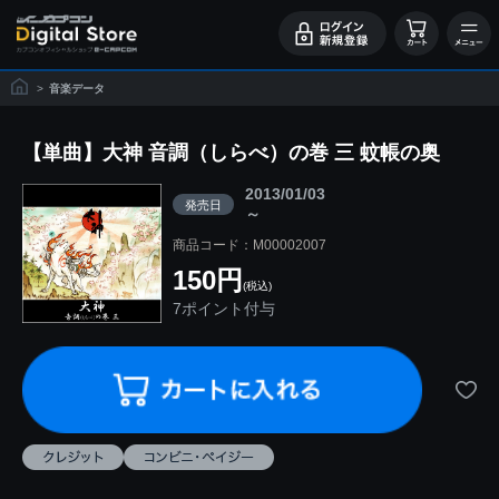
>
音楽データ
【単曲】大神 音調（しらべ）の巻 三 蚊帳の奥
2013/01/03
発売日
～
商品コード：M00002007
150円
(税込)
7ポイント付与