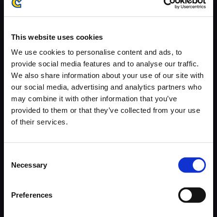
※ご購入いただいたファイルのダウンロードの際には、通信環境
が安定しているWifi環境でお試しください。
This website uses cookies
We use cookies to personalise content and ads, to
provide social media features and to analyse our traffic.
We also share information about your use of our site with
【単曲】大神 音調（しらべ）の
our social media, advertising and analytics partners who
巻 三 カグヤのテーマ 其の一
may combine it with other information that you’ve
provided to them or that they’ve collected from your use
150円
(税込)
of their services.
7ポイント付与
Consent
Necessary
Selection
Preferences