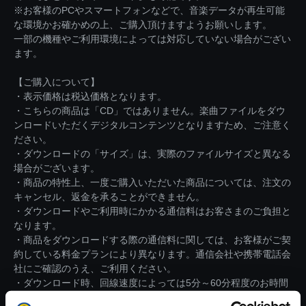
※お客様のPCやスマートフォンなどで、音楽データが再生可能
な環境かお確かめの上、ご購入頂けますようお願いします。
一部の機種やご利用環境によっては対応していない場合がござい
ます。
【ご購入について】
・表示価格は税込価格となります。
・こちらの商品は「CD」ではありません。楽曲ファイルをダウ
ンロードいただくデジタルコンテンツとなりますため、ご注意く
ださい。
・ダウンロードの「サイズ」は、実際のファイルサイズと異なる
場合がございます。
・商品の特性上、一度ご購入いただいた商品については、注文の
キャンセル、返金を承ることができません。
・ダウンロードやご利用時にかかる通信料はお客さまのご負担と
なります。
・商品をダウンロードする際の通信料に関しては、お客様がご契
約している料金プランにより異なります。通信会社や携帯電話会
社にご確認のうえ、ご利用ください。
・ダウンロード時、回線速度によっては5分～60分程度のお時間
がかかる場合がございます。