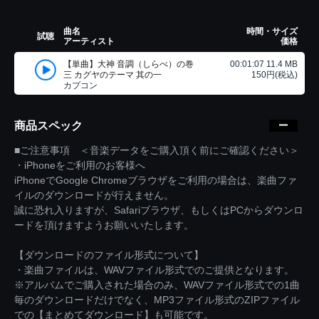
曲名
時間・サイズ
試聴
アーティスト
価格
【単曲】大神 音調（しらべ）の巻
00:01:07 11.4 MB
三 カグヤのテーマ 其の一
150円(税込)
カプコン
商品スペック
■ご注意事項 ＜音楽データをご購入頂く前にご確認ください＞
・iPhoneをご利用のお客様へ
iPhoneでGoogle Chromeブラウザをご利用の場合は、楽曲ファ
イルのダウンロードが行えません。
誠に恐れ入りますが、Safariブラウザ、もしくはPCからダウンロ
ードを頂けますようお願いいたします。
【ダウンロードのファイル形式について】
・楽曲ファイルは、WAVファイル形式でのご提供となります。
※アルバムでご購入された場合のみ、WAVファイル形式での1曲
毎のダウンロードだけでなく、MP3ファイル形式のZIPファイル
での【まとめてダウンロード】も可能です。