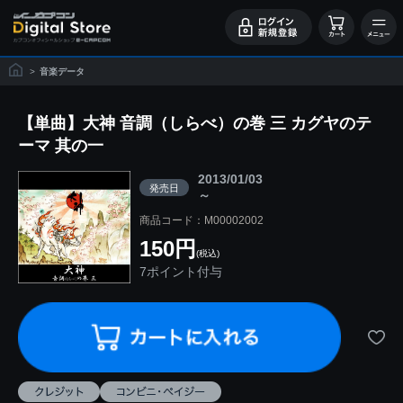
>
音楽データ
【単曲】大神 音調（しらべ）の巻 三 カグヤのテ
ーマ 其の一
2013/01/03
発売日
～
商品コード：M00002002
150円
(税込)
7ポイント付与