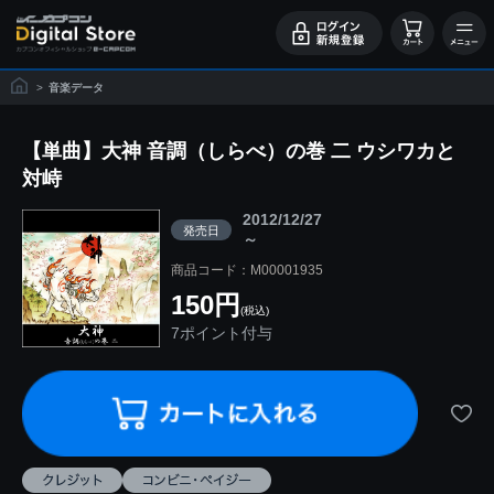
>
音楽データ
【単曲】大神 音調（しらべ）の巻 二 ウシワカと
対峙
2012/12/27
発売日
～
商品コード：M00001935
150円
(税込)
7ポイント付与