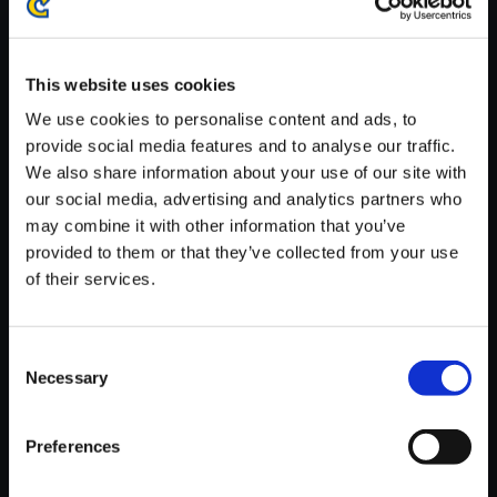
※ご購入いただいたファイルのダウンロードの際には、通信環境
が安定しているWifi環境でお試しください。
This website uses cookies
We use cookies to personalise content and ads, to
provide social media features and to analyse our traffic.
We also share information about your use of our site with
【単曲】大神 音調（しらべ）の
our social media, advertising and analytics partners who
巻 二 ウシワカと対峙
may combine it with other information that you’ve
provided to them or that they’ve collected from your use
150円
(税込)
of their services.
7ポイント付与
Consent
Necessary
Selection
Preferences