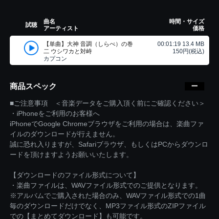
曲名
時間・サイズ
試聴
アーティスト
価格
【単曲】大神 音調（しらべ）の巻
00:01:19 13.4 MB
二 ウシワカと対峙
150円(税込)
カプコン
商品スペック
■ご注意事項 ＜音楽データをご購入頂く前にご確認ください＞
・iPhoneをご利用のお客様へ
iPhoneでGoogle Chromeブラウザをご利用の場合は、楽曲ファ
イルのダウンロードが行えません。
誠に恐れ入りますが、Safariブラウザ、もしくはPCからダウンロ
ードを頂けますようお願いいたします。
【ダウンロードのファイル形式について】
・楽曲ファイルは、WAVファイル形式でのご提供となります。
※アルバムでご購入された場合のみ、WAVファイル形式での1曲
毎のダウンロードだけでなく、MP3ファイル形式のZIPファイル
での【まとめてダウンロード】も可能です。