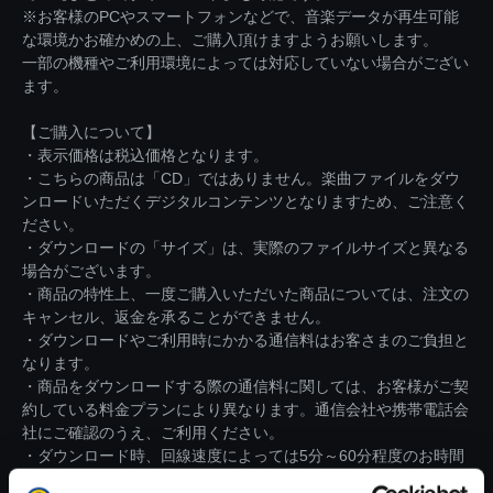
※お客様のPCやスマートフォンなどで、音楽データが再生可能
な環境かお確かめの上、ご購入頂けますようお願いします。
一部の機種やご利用環境によっては対応していない場合がござい
ます。
【ご購入について】
・表示価格は税込価格となります。
・こちらの商品は「CD」ではありません。楽曲ファイルをダウ
ンロードいただくデジタルコンテンツとなりますため、ご注意く
ださい。
・ダウンロードの「サイズ」は、実際のファイルサイズと異なる
場合がございます。
・商品の特性上、一度ご購入いただいた商品については、注文の
キャンセル、返金を承ることができません。
・ダウンロードやご利用時にかかる通信料はお客さまのご負担と
なります。
・商品をダウンロードする際の通信料に関しては、お客様がご契
約している料金プランにより異なります。通信会社や携帯電話会
社にご確認のうえ、ご利用ください。
・ダウンロード時、回線速度によっては5分～60分程度のお時間
がかかる場合がございます。