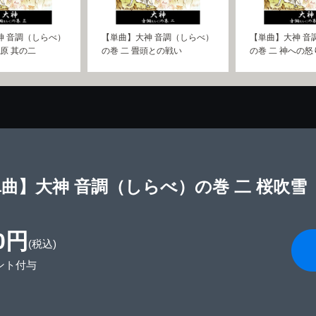
神 音調（しらべ）
【単曲】大神 音調（しらべ）
【単曲】大神 音
島原 其の二
の巻 二 畳頭との戦い
の巻 二 神への怒
曲】大神 音調（しらべ）の巻 二 桜吹雪
0円
(税込)
ント付与