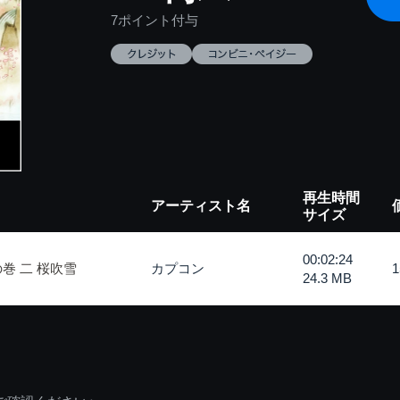
7ポイント付与
再生時間
アーティスト名
サイズ
00:02:24
巻 二 桜吹雪
カプコン
24.3 MB