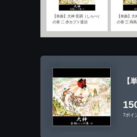
【単曲】大神 音調（しらべ）
【単曲】大
の巻 二 赤カブト退治
の巻 三 両
【単
15
7ポイ