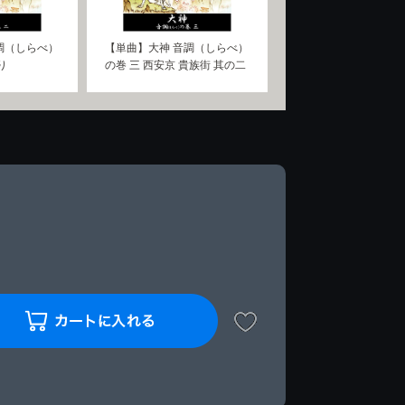
調（しらべ）
【単曲】大神 音調（しらべ）
り
の巻 三 西安京 貴族街 其の二