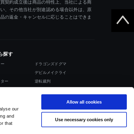
売買契約成立後は商品の特性上、当社による商
違い、その他当社が別途認める場合以外は、原
商品の返金・キャンセルに応じることはできま
ら探す
ター
ドラゴンズドグマ
デビルメイクライ
イター
逆転裁判
大神
Allow all cookies
alyse our
ing and
Use necessary cookies only
r that