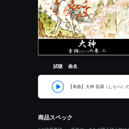
試聴
曲名
【単曲】大神 音調（しらべ）の
商品スペック