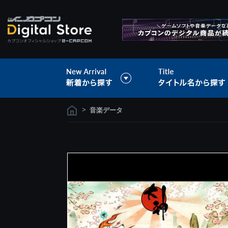
>
音楽データ