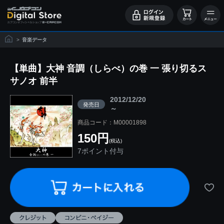
>
音楽データ
【単曲】大神 音調（しらべ）の巻 一 張り切るス
サノオ 前半
2012/12/20
発売日
～
商品コード：M00001898
150円
(税込)
7ポイント付与