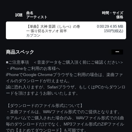
曲名
時間・サイズ
試聴
アーティスト
価格
【単曲】大神 音調（しらべ）の巻
0:00:29 4.95 MB
一 張り切るスサノオ 前半
150円(税込)
カプコン
商品スペック
■ご注意事項 ＜音楽データをご購入頂く前にご確認ください＞
・iPhoneをご利用のお客様へ
iPhoneでGoogle Chromeブラウザをご利用の場合は、楽曲ファ
イルのダウンロードが行えません。
誠に恐れ入りますが、Safariブラウザ、もしくはPCからダウンロ
ードを頂けますようお願いいたします。
【ダウンロードのファイル形式について】
・楽曲ファイルは、WAVファイル形式でのご提供となります。
※アルバムでご購入された場合のみ、WAVファイル形式での1曲
毎のダウンロードだけでなく、MP3ファイル形式のZIPファイル
での【まとめてダウンロード】も可能です。