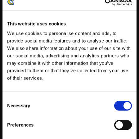
※ご購入いただいたファイルのダウンロードの際には、通信環境
が安定しているWifi環境でお試しください。
This website uses cookies
We use cookies to personalise content and ads, to
provide social media features and to analyse our traffic.
We also share information about your use of our site with
【単曲】大神 音調（しらべ）の
our social media, advertising and analytics partners who
巻 一 張り切るスサノオ 前半
may combine it with other information that you’ve
provided to them or that they’ve collected from your use
150円
(税込)
of their services.
7ポイント付与
Consent
Necessary
Selection
Preferences