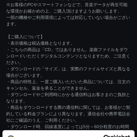
※お客様のPCやスマートフォンなどで、音楽データが再生可能
な環境かお確かめの上、ご購入頂けますようお願いします。
一部の機種やご利用環境によっては対応していない場合がござい
ます。
【ご購入について】
・表示価格は税込価格となります。
・こちらの商品は「CD」ではありません。楽曲ファイルをダウ
ンロードいただくデジタルコンテンツとなりますため、ご注意く
ださい。
・ダウンロードの「サイズ」は、実際のファイルサイズと異なる
場合がございます。
・商品の特性上、一度ご購入いただいた商品については、注文の
キャンセル、返金を承ることができません。
・ダウンロードやご利用時にかかる通信料はお客さまのご負担と
なります。
・商品をダウンロードする際の通信料に関しては、お客様がご契
約している料金プランにより異なります。通信会社や携帯電話会
社にご確認のうえ、ご利用ください。
・ダウンロード時、回線速度によっては5分～60分程度のお時間
がかかる場合がございます。