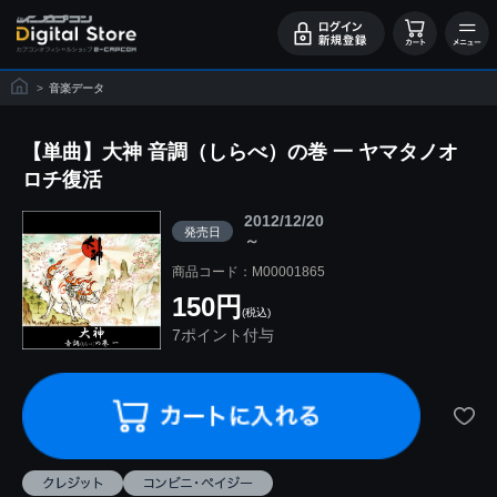
>
音楽データ
【単曲】大神 音調（しらべ）の巻 一 ヤマタノオ
ロチ復活
2012/12/20
発売日
～
商品コード：M00001865
150円
(税込)
7ポイント付与