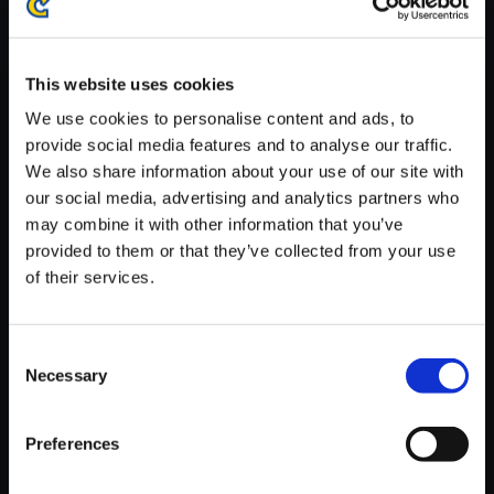
※ご購入いただいたファイルのダウンロードの際には、通信環境
が安定しているWifi環境でお試しください。
This website uses cookies
We use cookies to personalise content and ads, to
provide social media features and to analyse our traffic.
We also share information about your use of our site with
【単曲】大神 音調（しらべ）の
our social media, advertising and analytics partners who
巻 一 ヤマタノオロチ復活
may combine it with other information that you’ve
provided to them or that they’ve collected from your use
150円
(税込)
of their services.
7ポイント付与
Consent
Necessary
Selection
Preferences