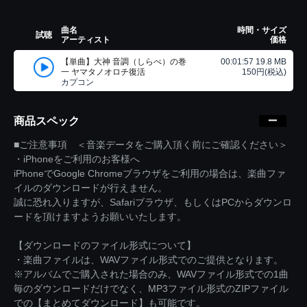
曲名
時間・サイズ
試聴
アーティスト
価格
【単曲】大神 音調（しらべ）の巻
00:01:57 19.8 MB
一 ヤマタノオロチ復活
150円(税込)
カプコン
商品スペック
■ご注意事項 ＜音楽データをご購入頂く前にご確認ください＞
・iPhoneをご利用のお客様へ
iPhoneでGoogle Chromeブラウザをご利用の場合は、楽曲ファ
イルのダウンロードが行えません。
誠に恐れ入りますが、Safariブラウザ、もしくはPCからダウンロ
ードを頂けますようお願いいたします。
【ダウンロードのファイル形式について】
・楽曲ファイルは、WAVファイル形式でのご提供となります。
※アルバムでご購入された場合のみ、WAVファイル形式での1曲
毎のダウンロードだけでなく、MP3ファイル形式のZIPファイル
での【まとめてダウンロード】も可能です。