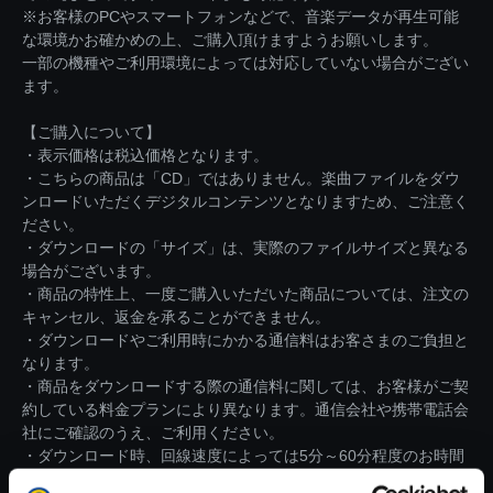
※お客様のPCやスマートフォンなどで、音楽データが再生可能
な環境かお確かめの上、ご購入頂けますようお願いします。
一部の機種やご利用環境によっては対応していない場合がござい
ます。
【ご購入について】
・表示価格は税込価格となります。
・こちらの商品は「CD」ではありません。楽曲ファイルをダウ
ンロードいただくデジタルコンテンツとなりますため、ご注意く
ださい。
・ダウンロードの「サイズ」は、実際のファイルサイズと異なる
場合がございます。
・商品の特性上、一度ご購入いただいた商品については、注文の
キャンセル、返金を承ることができません。
・ダウンロードやご利用時にかかる通信料はお客さまのご負担と
なります。
・商品をダウンロードする際の通信料に関しては、お客様がご契
約している料金プランにより異なります。通信会社や携帯電話会
社にご確認のうえ、ご利用ください。
・ダウンロード時、回線速度によっては5分～60分程度のお時間
がかかる場合がございます。