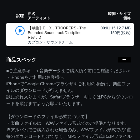
曲名
時間・サイズ
試聴
アーティスト
価格
【単曲】E．X．TROOPERS - The
00:01:15 12.7 MB
Bounded Soundtrack Discipline
150円(税込)
Rev．D
カプコン・サウンドチーム
商品スペック
■ご注意事項 ＜音楽データをご購入頂く前にご確認ください＞
・iPhoneをご利用のお客様へ
iPhoneでGoogle Chromeブラウザをご利用の場合は、楽曲ファ
イルのダウンロードが行えません。
誠に恐れ入りますが、Safariブラウザ、もしくはPCからダウンロ
ードを頂けますようお願いいたします。
【ダウンロードのファイル形式について】
・楽曲ファイルは、WAVファイル形式でのご提供となります。
※アルバムでご購入された場合のみ、WAVファイル形式での1曲
毎のダウンロードだけでなく、MP3ファイル形式のZIPファイル