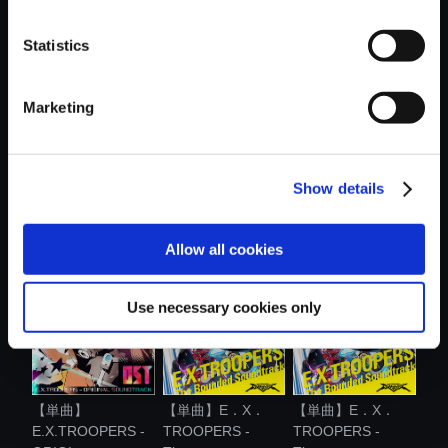
おすすめ商品
Statistics
Marketing
Show details
【単曲】E．X．
【単曲】E．X．
【単曲】
TROOPERS -
TROOPERS -
E.X.TROOPERS -
The...
The...
ORIGI...
Allow all cookies
Use necessary cookies only
【単曲】
【単曲】E．X．
【単曲】E．X．
E.X.TROOPERS -
TROOPERS -
TROOPERS -