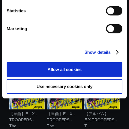
おすすめ商品
Statistics
Marketing
【単曲】E．X．
【単曲】E．X．
【単曲】E．X．
Show details
TROOPERS -
TROOPERS -
TROOPERS -
The...
The...
The...
Allow all cookies
Use necessary cookies only
【単曲】E．X．
【単曲】E．X．
【アルバム】
TROOPERS -
TROOPERS -
E.X.TROOPERS -
The...
The...
T...