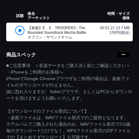
曲名
時間・サイズ
試聴
アーティスト
価格
【単曲】E．X．TROOPERS - The
00:01:21 13.7 MB
Bounded Soundtrack Mecha Battle
150円(税込)
カプコン・サウンドチーム
商品スペック
■ご注意事項 ＜音楽データをご購入頂く前にご確認ください＞
・iPhoneをご利用のお客様へ
iPhoneでGoogle Chromeブラウザをご利用の場合は、楽曲ファ
イルのダウンロードが行えません。
誠に恐れ入りますが、Safariブラウザ、もしくはPCからダウンロ
ードを頂けますようお願いいたします。
【ダウンロードのファイル形式について】
・楽曲ファイルは、WAVファイル形式でのご提供となります。
※アルバムでご購入された場合のみ、WAVファイル形式での1曲
毎のダウンロードだけでなく、MP3ファイル形式のZIPファイル
での【まとめてダウンロード】も可能です。