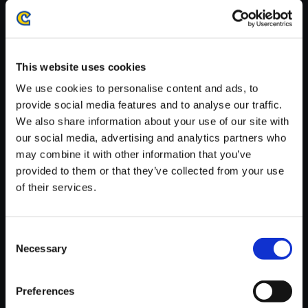
※ご購入いただいたファイルのダウンロードの際には、通信環境
が安定しているWifi環境でお試しください。
This website uses cookies
We use cookies to personalise content and ads, to
provide social media features and to analyse our traffic.
We also share information about your use of our site with
【単曲】E．X．TROOPERS - T
our social media, advertising and analytics partners who
he Bounded Soundtrack Mech
may combine it with other information that you’ve
a Battle
provided to them or that they’ve collected from your use
150円
(税込)
of their services.
7ポイント付与
Consent
Necessary
Selection
Preferences