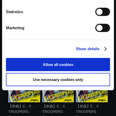
おすすめ商品
Statistics
Marketing
Show details
【単曲】E．X．
【アルバム】
【単曲】E．X．
TROOPERS -
E.X.TROOPERS -
TROOPERS -
The...
T...
The...
Allow all cookies
Use necessary cookies only
【単曲】E．X．
【単曲】E．X．
【単曲】E．X．
TROOPERS -
TROOPERS -
TROOPERS -