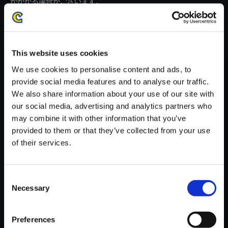
がかかる場合がございます。
※ご購入いただいたファイルのダウンロードの際には、通信環境
が安定しているWifi環境でお試しください。
This website uses cookies
We use cookies to personalise content and ads, to
provide social media features and to analyse our traffic.
We also share information about your use of our site with
【単曲】E．X．TROOPERS - T
our social media, advertising and analytics partners who
he Bounded Soundtrack Here
may combine it with other information that you’ve
and There
provided to them or that they’ve collected from your use
150円
of their services.
(税込)
7ポイント付与
Consent
Necessary
Selection
Preferences