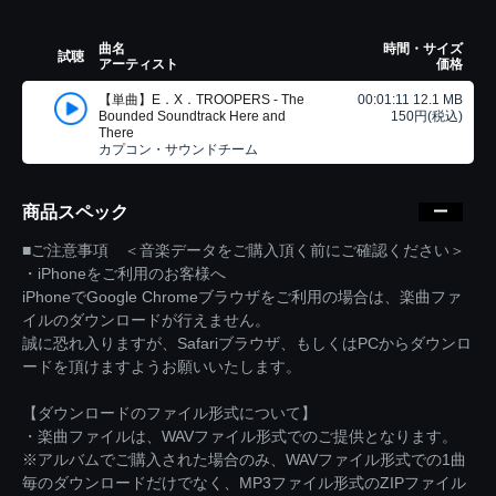
曲名
時間・サイズ
試聴
アーティスト
価格
【単曲】E．X．TROOPERS - The
00:01:11 12.1 MB
Bounded Soundtrack Here and
150円(税込)
There
カプコン・サウンドチーム
商品スペック
■ご注意事項 ＜音楽データをご購入頂く前にご確認ください＞
・iPhoneをご利用のお客様へ
iPhoneでGoogle Chromeブラウザをご利用の場合は、楽曲ファ
イルのダウンロードが行えません。
誠に恐れ入りますが、Safariブラウザ、もしくはPCからダウンロ
ードを頂けますようお願いいたします。
【ダウンロードのファイル形式について】
・楽曲ファイルは、WAVファイル形式でのご提供となります。
※アルバムでご購入された場合のみ、WAVファイル形式での1曲
毎のダウンロードだけでなく、MP3ファイル形式のZIPファイル