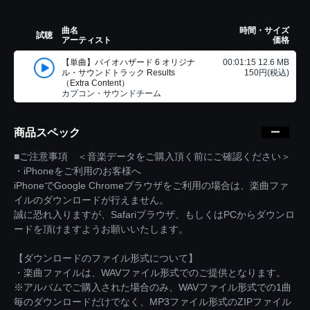
曲名
時間・サイズ
試聴
アーティスト
価格
【単曲】バイオハザード 6 オリジナ
00:01:15 12.6 MB
ル・サウンドトラック Results
150円(税込)
（Extra Content）
カプコン・サウンドチーム
商品スペック
■ご注意事項 ＜音楽データをご購入頂く前にご確認ください＞
・iPhoneをご利用のお客様へ
iPhoneでGoogle Chromeブラウザをご利用の場合は、楽曲ファ
イルのダウンロードが行えません。
誠に恐れ入りますが、Safariブラウザ、もしくはPCからダウンロ
ードを頂けますようお願いいたします。
【ダウンロードのファイル形式について】
・楽曲ファイルは、WAVファイル形式でのご提供となります。
※アルバムでご購入された場合のみ、WAVファイル形式での1曲
毎のダウンロードだけでなく、MP3ファイル形式のZIPファイル