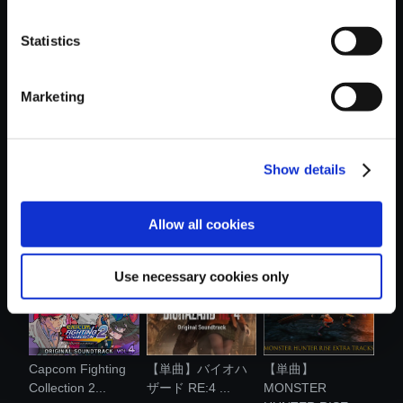
おすすめ商品
Statistics
Marketing
Show details
【単曲】エグゾプ
【アルバム】
【単曲】バイオハ
ライマル オ....
MONSTER
ザードサウン...
HUNTER R...
Allow all cookies
Use necessary cookies only
Capcom Fighting
【単曲】バイオハ
【単曲】
Collection 2...
ザード RE:4 ...
MONSTER