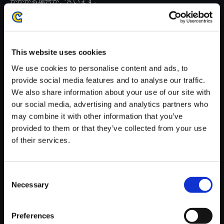
がかかる場合がございます。
※ご購入いただいたファイルのダウンロードの際には、通信環境
が安定しているWifi環境でお試しください。
This website uses cookies
We use cookies to personalise content and ads, to
provide social media features and to analyse our traffic.
We also share information about your use of our site with
【単曲】バイオハザード 6 オリ
our social media, advertising and analytics partners who
ジナル・サウンドトラック Res
may combine it with other information that you’ve
ults （Extra Content）
provided to them or that they’ve collected from your use
150円
of their services.
(税込)
7ポイント付与
Consent
Necessary
Selection
Preferences