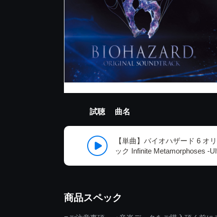
試聴
曲名
【単曲】バイオハザード 6 オ
ック Infinite Metamorphoses -Ul
商品スペック