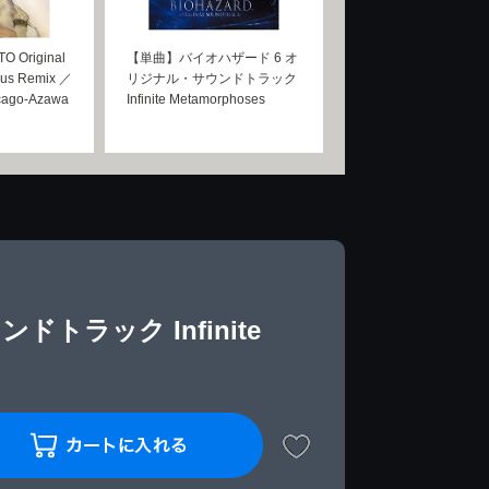
Original
【単曲】バイオハザード 6 オ
nus Remix ／
リジナル・サウンドトラック
icago-Azawa
Infinite Metamorphoses
トラック Infinite