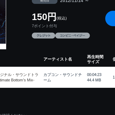
2012/11/14 ～
発売日
150円
(税込)
7ポイント付与
再生時間
アーティスト名
サイズ
リジナル・サウンドトラ
カプコン・サウンドチ
00:04:23
timate Bottom’s Mix-
ーム
44.4 MB