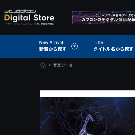
>
音楽データ