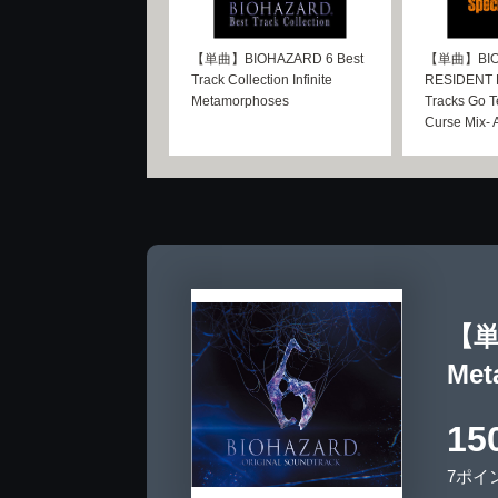
【単曲】BIOHAZARD 6 Best
【単曲】BIO
Track Collection Infinite
RESIDENT E
Metamorphoses
Tracks Go T
Curse Mix- A
【単
Met
15
7ポイ