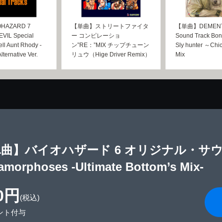
HAZARD 7
【単曲】ストリートファイタ
【単曲】DEMENTO 
VIL Special
ー コンピレーショ
Sound Track Bo
ell Aunt Rhody -
ン”RE：”MIX チップチューン
Sly hunter ～Ch
lternative Ver.
リュウ（Hige Driver Remix）
Mix
曲】バイオハザード 6 オリジナル・サウンド
amorphoses -Ultimate Bottom’s Mix-
0円
(税込)
ント付与