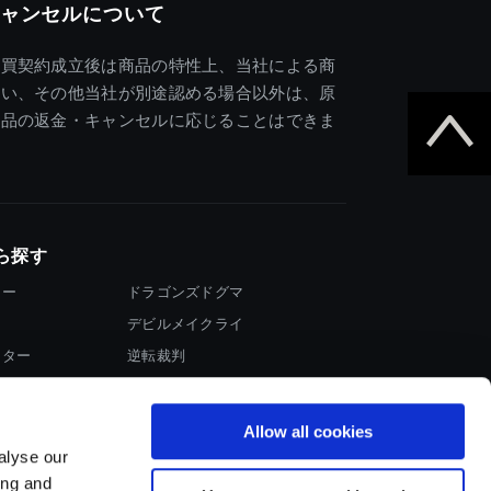
ャンセルについて
売買契約成立後は商品の特性上、当社による商
違い、その他当社が別途認める場合以外は、原
商品の返金・キャンセルに応じることはできま
ら探す
ター
ドラゴンズドグマ
デビルメイクライ
イター
逆転裁判
大神
Allow all cookies
alyse our
ing and