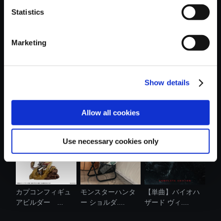
Statistics
おすすめ商品
Marketing
Show details
amiibo レオン・
【PS5】鬼武者
カプコンフィギュ
S・ケネディ ....
Way of the Swo...
アビルダー ...
Allow all cookies
Use necessary cookies only
カプコンフィギュ
モンスターハンタ
【単曲】バイオハ
アビルダー ...
ー ショルダ....
ザード ヴィ....