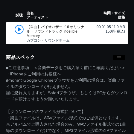
曲名
時間・サイズ
試聴
アーティスト
価格
【単曲】バイオハザード 6 オリジナ
00:01:05 11.0 MB
ル・サウンドトラック Indelible
150円(税込)
Memory
カプコン・サウンドチーム
商品スペック
■ご注意事項 ＜音楽データをご購入頂く前にご確認ください＞
・iPhoneをご利用のお客様へ
iPhoneでGoogle Chromeブラウザをご利用の場合は、楽曲ファ
イルのダウンロードが行えません。
誠に恐れ入りますが、Safariブラウザ、もしくはPCからダウンロ
ードを頂けますようお願いいたします。
【ダウンロードのファイル形式について】
・楽曲ファイルは、WAVファイル形式でのご提供となります。
※アルバムでご購入された場合のみ、WAVファイル形式での1曲
毎のダウンロードだけでなく、MP3ファイル形式のZIPファイル