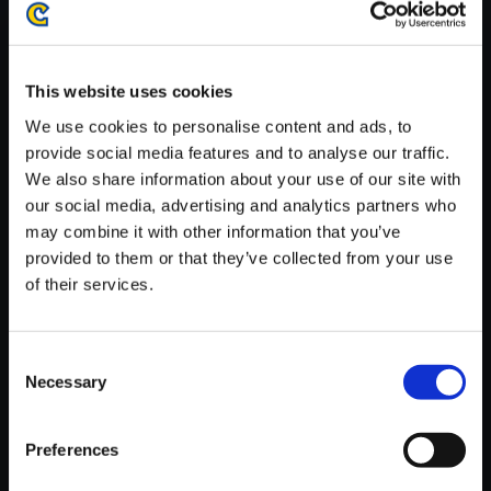
がかかる場合がございます。
※ご購入いただいたファイルのダウンロードの際には、通信環境
が安定しているWifi環境でお試しください。
This website uses cookies
We use cookies to personalise content and ads, to
provide social media features and to analyse our traffic.
We also share information about your use of our site with
our social media, advertising and analytics partners who
【単曲】バイオハザード 6 オリ
may combine it with other information that you’ve
ジナル・サウンドトラック Indel
provided to them or that they’ve collected from your use
ible Memory
of their services.
150円
(税込)
7ポイント付与
Consent
Necessary
Selection
Preferences