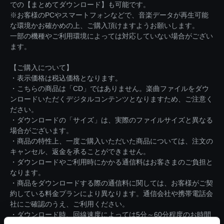
での【まとめてダウンロード】も可能です。
※お客様のPCやスマートフォンなどで、音楽データが再生可能
な環境かお確かめの上、ご購入頂けますようお願いします。
一部の機種やご利用環境によっては対応していない場合がござい
ます。
【ご購入について】
・表示価格は税込価格となります。
・こちらの商品は「CD」ではありません。楽曲ファイルをダウ
ンロードいただくデジタルコンテンツとなりますため、ご注意く
ださい。
・ダウンロードの「サイズ」は、実際のファイルサイズと異なる
場合がございます。
・商品の特性上、一度ご購入いただいた商品については、注文の
キャンセル、返金を承ることができません。
・ダウンロードやご利用時にかかる通信料はお客さまのご負担と
なります。
・商品をダウンロードする際の通信料に関しては、お客様がご契
約している料金プランにより異なります。通信会社や携帯電話会
社にご確認のうえ、ご利用ください。
・ダウンロード時、回線速度によっては5分～60分程度のお時間