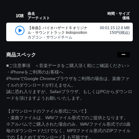
曲名
時間・サイズ
試聴
アーティスト
価格
【単曲】バイオハザード 6 オリジナ
00:01:15 12.6 MB
ル・サウンドトラック Indisposition
150円(税込)
カプコン・サウンドチーム
商品スペック
■ご注意事項 ＜音楽データをご購入頂く前にご確認ください＞
・iPhoneをご利用のお客様へ
iPhoneでGoogle Chromeブラウザをご利用の場合は、楽曲ファ
イルのダウンロードが行えません。
誠に恐れ入りますが、Safariブラウザ、もしくはPCからダウンロ
ードを頂けますようお願いいたします。
【ダウンロードのファイル形式について】
・楽曲ファイルは、WAVファイル形式でのご提供となります。
※アルバムでご購入された場合のみ、WAVファイル形式での1曲
毎のダウンロードだけでなく、MP3ファイル形式のZIPファイル
での【まとめてダウンロード】も可能です。