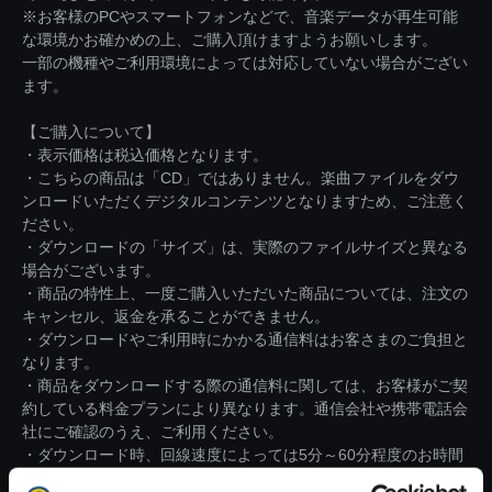
※お客様のPCやスマートフォンなどで、音楽データが再生可能
な環境かお確かめの上、ご購入頂けますようお願いします。
一部の機種やご利用環境によっては対応していない場合がござい
ます。
【ご購入について】
・表示価格は税込価格となります。
・こちらの商品は「CD」ではありません。楽曲ファイルをダウ
ンロードいただくデジタルコンテンツとなりますため、ご注意く
ださい。
・ダウンロードの「サイズ」は、実際のファイルサイズと異なる
場合がございます。
・商品の特性上、一度ご購入いただいた商品については、注文の
キャンセル、返金を承ることができません。
・ダウンロードやご利用時にかかる通信料はお客さまのご負担と
なります。
・商品をダウンロードする際の通信料に関しては、お客様がご契
約している料金プランにより異なります。通信会社や携帯電話会
社にご確認のうえ、ご利用ください。
・ダウンロード時、回線速度によっては5分～60分程度のお時間
がかかる場合がございます。