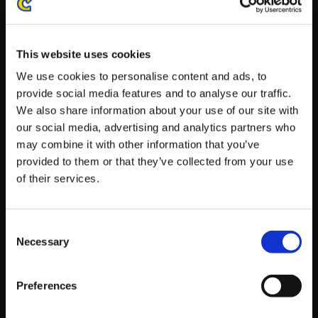
※ご購入いただいたファイルのダウンロードの際には、通信環境
が安定しているWifi環境でお試しください。
This website uses cookies
We use cookies to personalise content and ads, to
provide social media features and to analyse our traffic.
We also share information about your use of our site with
【単曲】バイオハザード 6 オリ
our social media, advertising and analytics partners who
ジナル・サウンドトラック Indis
may combine it with other information that you’ve
position
provided to them or that they’ve collected from your use
of their services.
150円
(税込)
7ポイント付与
Consent
Necessary
Selection
Preferences