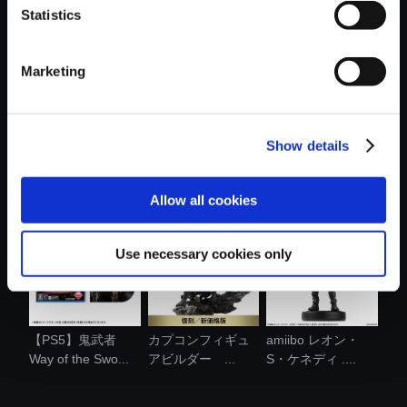
Statistics
おすすめ商品
Marketing
Show details
amiibo グレース・
モンスターハンタ
バイオハザード レ
アッシュク....
ー おやすみ....
クイエム メ...
Allow all cookies
Use necessary cookies only
【PS5】鬼武者
カプコンフィギュ
amiibo レオン・
Way of the Swo...
アビルダー ...
S・ケネディ ....