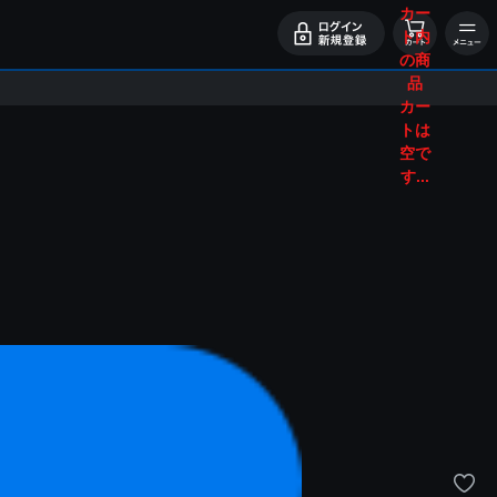
カー
ト内
の商
品
カー
トは
空で
す...