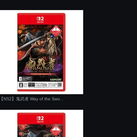
【NS2】鬼武者 Way of the Swo...