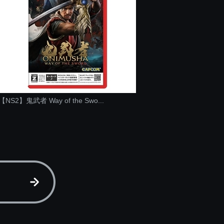
【NS2】鬼武者 Way of the Swo...