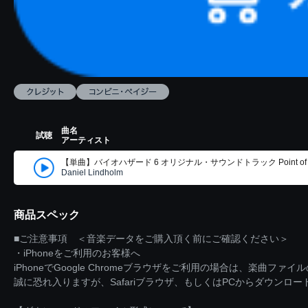
曲名
試聴
アーティスト
【単曲】バイオハザード 6 オリジナル・サウンドトラック Point of Im
Daniel Lindholm
商品スペック
■ご注意事項 ＜音楽データをご購入頂く前にご確認ください＞
・iPhoneをご利用のお客様へ
iPhoneでGoogle Chromeブラウザをご利用の場合は、楽曲フ
誠に恐れ入りますが、Safariブラウザ、もしくはPCからダウンロ