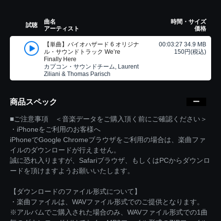
曲名
時間・サイズ
試聴
アーティスト
価格
【単曲】バイオハザード 6 オリジナ
00:03:27 34.9 MB
ル・サウンドトラック We’re
150円(税込)
Finally Here
カプコン・サウンドチーム, Laurent
Ziliani & Thomas Parisch
商品スペック
■ご注意事項 ＜音楽データをご購入頂く前にご確認ください＞
・iPhoneをご利用のお客様へ
iPhoneでGoogle Chromeブラウザをご利用の場合は、楽曲ファ
イルのダウンロードが行えません。
誠に恐れ入りますが、Safariブラウザ、もしくはPCからダウンロ
ードを頂けますようお願いいたします。
【ダウンロードのファイル形式について】
・楽曲ファイルは、WAVファイル形式でのご提供となります。
※アルバムでご購入された場合のみ、WAVファイル形式での1曲