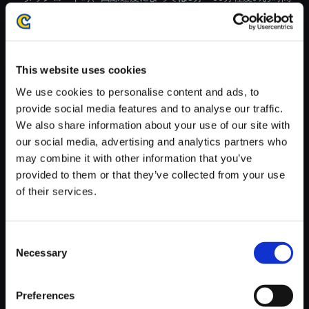
がかかる場合がございます。
※ご購入いただいたファイルのダウンロードの際には、通信環境
が安定しているWifi環境でお試しください。
This website uses cookies
We use cookies to personalise content and ads, to
provide social media features and to analyse our traffic.
We also share information about your use of our site with
our social media, advertising and analytics partners who
【単曲】バイオハザード 6 オリ
may combine it with other information that you’ve
ジナル・サウンドトラック We’r
provided to them or that they’ve collected from your use
e Finally Here
of their services.
150円
(税込)
7ポイント付与
Consent
Necessary
Selection
Preferences