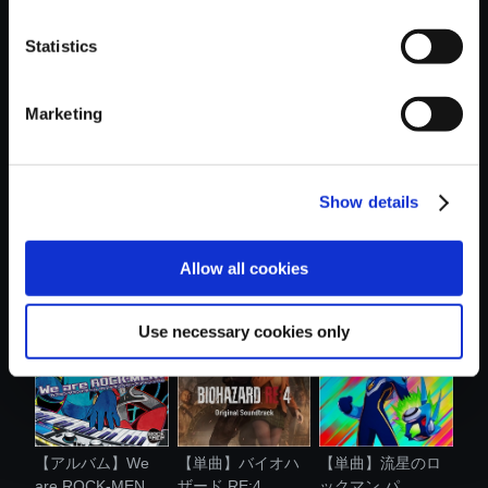
Statistics
おすすめ商品
Marketing
Show details
【単曲】バイオハ
【単曲】
【単曲】流星のロ
ザード RE:2 ...
BIOHAZARD RE:2
ックマン パ....
Allow all cookies
Best ...
Use necessary cookies only
【アルバム】We
【単曲】バイオハ
【単曲】流星のロ
are ROCK-MEN....
ザード RE:4 ...
ックマン パ....