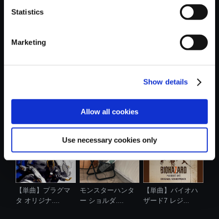
Statistics
おすすめ商品
Marketing
Show details
【単曲】バイオハ
【単曲】スーパー
モンスターハンタ
ザード レク....
ストリートフ...
ー おやすみ....
Allow all cookies
Use necessary cookies only
【単曲】プラグマ
モンスターハンタ
【単曲】バイオハ
タ オリジナ....
ー ショルダ....
ザード7 レジ...