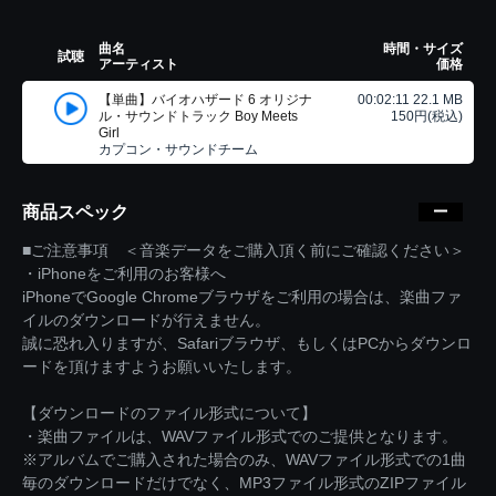
曲名
時間・サイズ
試聴
アーティスト
価格
【単曲】バイオハザード 6 オリジナ
00:02:11 22.1 MB
ル・サウンドトラック Boy Meets
150円(税込)
Girl
カプコン・サウンドチーム
商品スペック
■ご注意事項 ＜音楽データをご購入頂く前にご確認ください＞
・iPhoneをご利用のお客様へ
iPhoneでGoogle Chromeブラウザをご利用の場合は、楽曲ファ
イルのダウンロードが行えません。
誠に恐れ入りますが、Safariブラウザ、もしくはPCからダウンロ
ードを頂けますようお願いいたします。
【ダウンロードのファイル形式について】
・楽曲ファイルは、WAVファイル形式でのご提供となります。
※アルバムでご購入された場合のみ、WAVファイル形式での1曲
毎のダウンロードだけでなく、MP3ファイル形式のZIPファイル