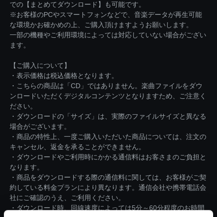
での【まとめてダウンロード】も可能です。
※お客様のPCやスマートフォンなどで、音楽データが再生可能
な環境かお確かめの上、ご購入頂けますようお願いします。
一部の機種やご利用環境によっては対応していない場合がござい
ます。
【ご購入について】
・表示価格は税込価格となります。
・こちらの商品は「CD」ではありません。楽曲ファイルをダウ
ンロードいただくデジタルコンテンツとなりますため、ご注意く
ださい。
・ダウンロードの「サイズ」は、実際のファイルサイズと異なる
場合がございます。
・商品の特性上、一度ご購入いただいた商品については、注文の
キャンセル、返金を承ることができません。
・ダウンロードやご利用時にかかる通信料はお客さまのご負担と
なります。
・商品をダウンロードする際の通信料に関しては、お客様がご契
約している料金プランにより異なります。通信会社や携帯電話会
社にご確認のうえ、ご利用ください。
・ダウンロード時、回線速度によっては5分～60分程度のお時間