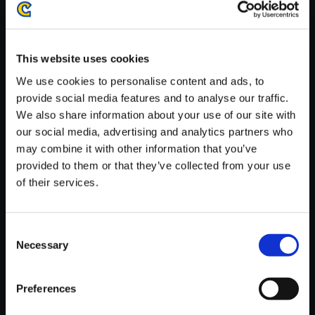
がかかる場合がございます。
※ご購入いただいたファイルのダウンロードの際には、通信環境
が安定しているWifi環境でお試しください。
This website uses cookies
We use cookies to personalise content and ads, to
provide social media features and to analyse our traffic.
We also share information about your use of our site with
our social media, advertising and analytics partners who
【単曲】バイオハザード 6 オリ
may combine it with other information that you’ve
ジナル・サウンドトラック Boy
provided to them or that they’ve collected from your use
Meets Girl
of their services.
150円
(税込)
7ポイント付与
Consent
Necessary
Selection
Preferences