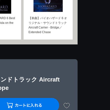
D 6 Best
【単曲】バイオハザード 6 オ
Ada on the
リジナル・サウンドトラック
Aircraft Carrier - Bridge／
Extended Chase
トラック Aircraft
ope