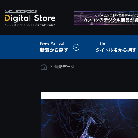
>
音楽データ