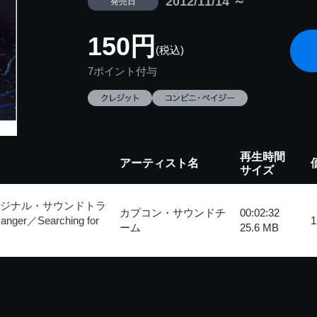
2012/11/14 ～
発売日
150円
(税込)
7ポイント付与
再生時間
アーティスト名
サイズ
リジナル・サウンドトラ
カプコン・サウンドチ
00:02:32
Hanger／Searching for
ーム
25.6 MB