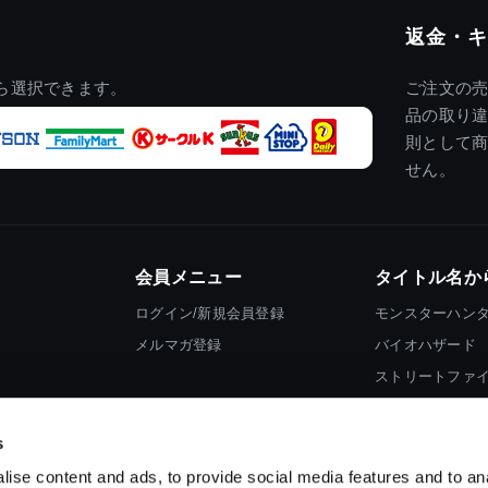
返金・キ
ら選択できます。
ご注文の
品の取り
則として
せん。
会員メニュー
タイトル名か
ログイン/新規会員登録
モンスターハン
メルマガ登録
バイオハザード
ストリートファ
ロックマン
s
ise content and ads, to provide social media features and to an