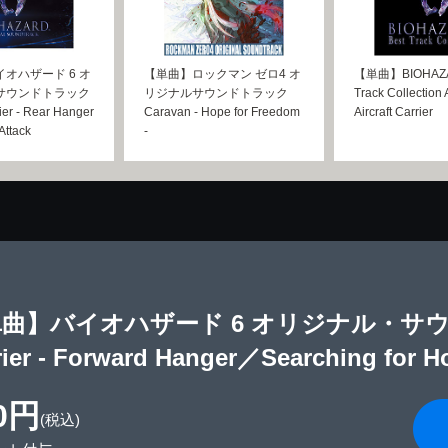
オハザード 6 オ
【単曲】ロックマン ゼロ4 オ
【単曲】BIOHAZAR
サウンドトラック
リジナルサウンドトラック
Track Collection 
rier - Rear Hanger
Caravan - Hope for Freedom
Aircraft Carrier
Attack
-
曲】バイオハザード 6 オリジナル・サウンド
rier - Forward Hanger／Searching for H
0円
(税込)