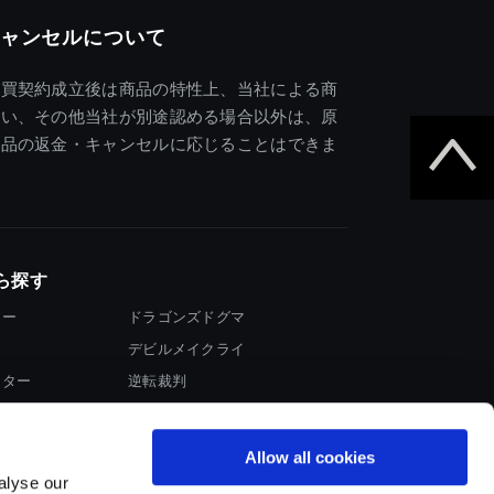
ャンセルについて
売買契約成立後は商品の特性上、当社による商
違い、その他当社が別途認める場合以外は、原
商品の返金・キャンセルに応じることはできま
ら探す
ター
ドラゴンズドグマ
デビルメイクライ
イター
逆転裁判
大神
Allow all cookies
alyse our