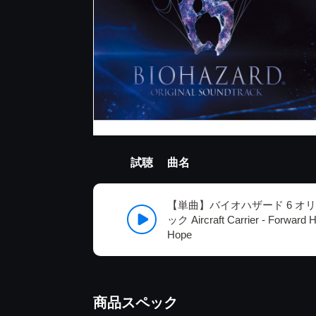
試聴
曲名
【単曲】バイオハザード 6 オ
ック Aircraft Carrier - Forward 
Hope
商品スペック