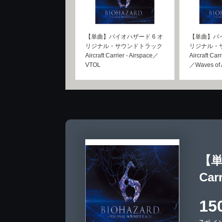
【単曲】バイオハザード 6 オ
【単曲】バイ
リジナル・サウンドトラック
リジナル・
Aircraft Carrier - Airspace／
Aircraft Car
VTOL
／Waves of 
【単
Car
15